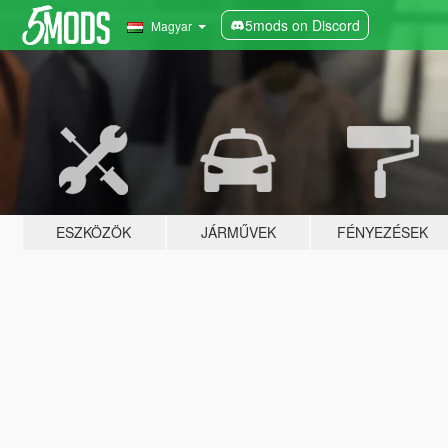
5mods on Discord
Magyar
ESZKÖZÖK
JÁRMŰVEK
FÉNYEZÉSEK