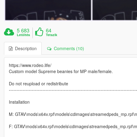
5 683
64
Letöltés
Tetszik
Description
Comments (10)
https://www.rodeo.life/
Custom model Supreme beanies for MP male/female.
Do not reupload or redistribute
-----------------------------------------------------------------------------------
Installation
M: GTAV\mods\x64v.rpf\models\cdimages\streamedpeds_mp.rpf
F: GTAV\mods\x64v.rpf\models\cdimages\streamedpeds_mp.rpf\