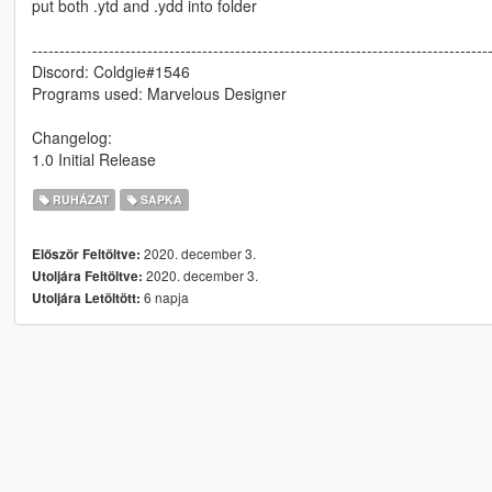
put both .ytd and .ydd into folder
-----------------------------------------------------------------------------------
Discord: Coldgie#1546
Programs used: Marvelous Designer
Changelog:
1.0 Initial Release
RUHÁZAT
SAPKA
2020. december 3.
Először Feltöltve:
2020. december 3.
Utoljára Feltöltve:
6 napja
Utoljára Letöltött: