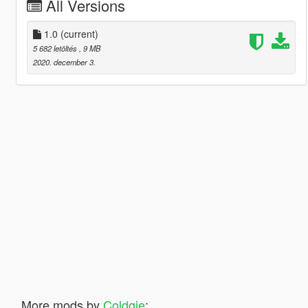
All Versions
1.0
(current)
5 682 letöltés
, 9 MB
2020. december 3.
More mods by
Coldgie
: