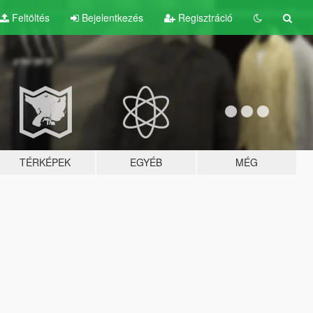
Feltöltés
Bejelentkezés
Regisztráció
TÉRKÉPEK
EGYÉB
MÉG