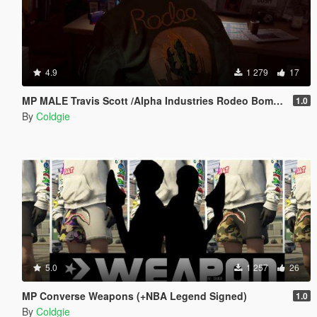
4.9
1 279
17
MP MALE Travis Scott /Alpha Industries Rodeo Bomber Jacket
1.0
By
Coldgie
5.0
1 257
26
MP Converse Weapons (+NBA Legend Signed)
1.0
By
Coldgie