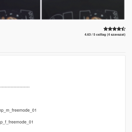
4.63 / 5 csillag (4 szavazat)
---------------------
\mp_m_freemode_01
mp_f_freemode_01