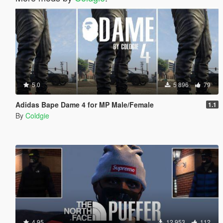
5.0
5 896
79
Adidas Bape Dame 4 for MP Male/Female
1.1
By
Coldgie
4.95
12 953
112