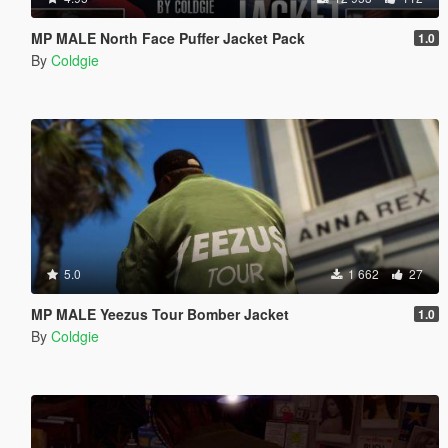
MP MALE North Face Puffer Jacket Pack
1.0
By
Coldgie
5.0
1 662
27
MP MALE Yeezus Tour Bomber Jacket
1.0
By
Coldgie