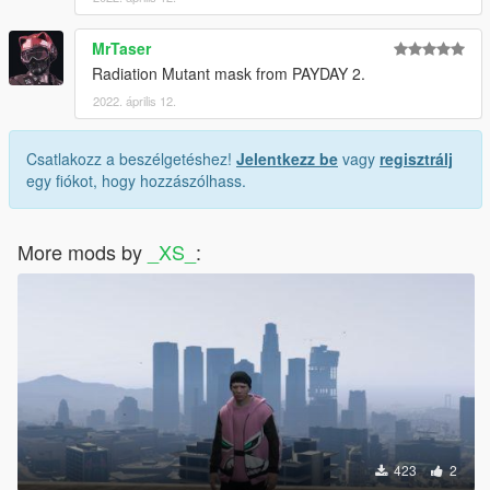
MrTaser
Radiation Mutant mask from PAYDAY 2.
2022. április 12.
Csatlakozz a beszélgetéshez!
Jelentkezz be
vagy
regisztrálj
egy fiókot, hogy hozzászólhass.
More mods by
_XS_
:
423
2