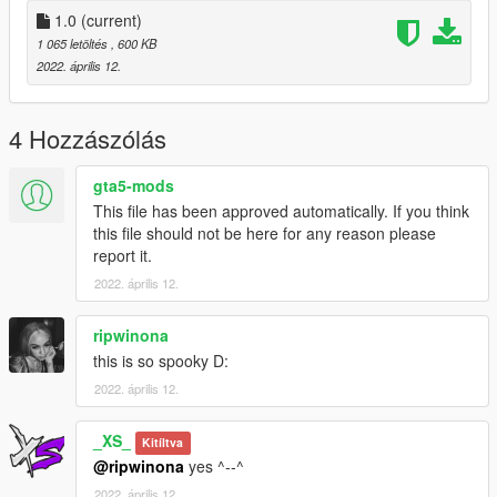
1.0
(current)
1 065 letöltés
, 600 KB
2022. április 12.
4 Hozzászólás
gta5-mods
This file has been approved automatically. If you think
this file should not be here for any reason please
report it.
2022. április 12.
ripwinona
this is so spooky D:
2022. április 12.
_XS_
Kitíltva
@ripwinona
yes ^--^
2022. április 12.