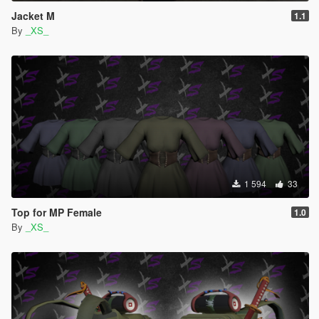
Jacket M
1.1
By
_XS_
1 594
33
Top for MP Female
1.0
By
_XS_