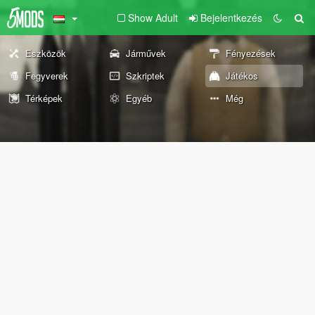
Show Adult
Bejelentkezés
Eszközök
Járművek
Fényezések
Fegyverek
Szkriptek
Játékos
Térképek
Egyéb
Még