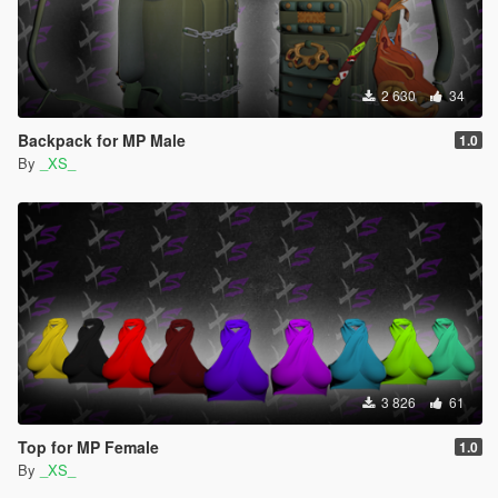
2 630
34
Backpack for MP Male
1.0
By
_XS_
3 826
61
Top for MP Female
1.0
By
_XS_