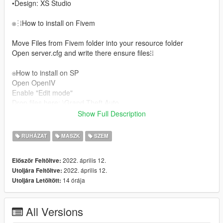
•Design: XS Studio
⍟⁝⁞How to install on Fivem
Move Files from Fivem folder into your resource folder
Open server.cfg and write there ensure files⁝⁞
⍟How to install on SP
Open OpenIV
Enable "Edit mode"
Drop files here: \Grand Theft Auto
GTAV/Mods/x64v.rpf/Models/cdimages/streamedpedsmp.rpf/m
Show Full Description
pmfreemode01
For more help here is my discord --> Сабрина#3333/
RUHÁZAT
MASZK
SZEM
𝗫𝗮𝗻#9999 ◾▪
2022. április 12.
Először Feltöltve:
2022. április 12.
Utoljára Feltöltve:
14 órája
Utoljára Letöltött:
All Versions