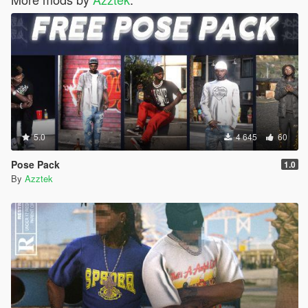
5.0
4 645
60
Pose Pack
1.0
By
Azztek