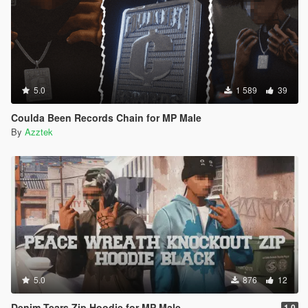
5.0
1 589
39
Coulda Been Records Chain for MP Male
By
Azztek
5.0
876
12
Denim Tears Zip Hoodie for MP Male
1.0