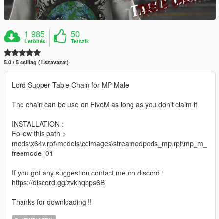
1 985
50
Letöltés
Tetszik
5.0 / 5 csillag (1 szavazat)
Lord Supper Table Chain for MP Male
The chain can be use on FiveM as long as you don't claim it
INSTALLATION :
Follow this path >
mods\x64v.rpf\models\cdimages\streamedpeds_mp.rpf\mp_m_
freemode_01
If you got any suggestion contact me on discord :
https://discord.gg/zvknqbps6B
Thanks for downloading !!