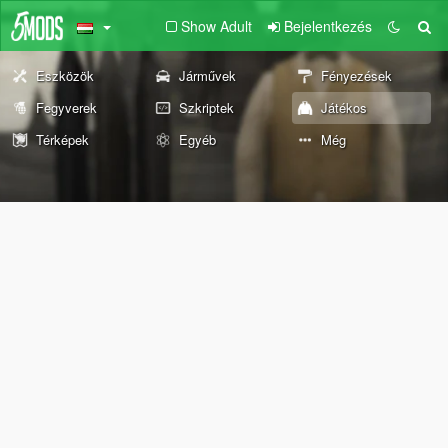
Show Adult
Bejelentkezés
Eszközök
Járművek
Fényezések
Fegyverek
Szkriptek
Játékos
Térképek
Egyéb
Még