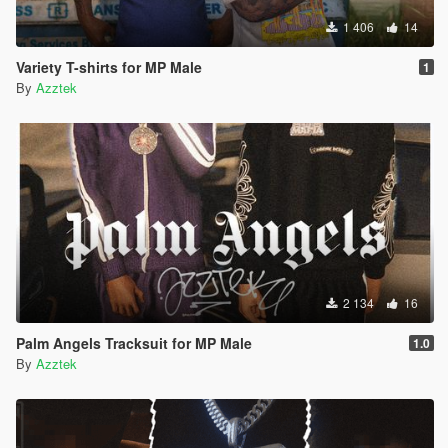
1 406
14
Variety T-shirts for MP Male
1
By
Azztek
2 134
16
Palm Angels Tracksuit for MP Male
1.0
By
Azztek