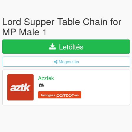
Lord Supper Table Chain for
MP Male
1
Letöltés
Megosztás
Azztek
Támogass
-on