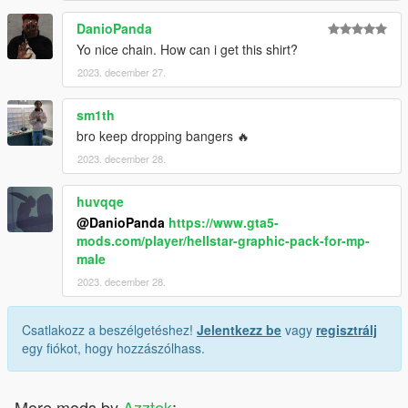
DanioPanda
Yo nice chain. How can i get this shirt?
2023. december 27.
sm1th
bro keep dropping bangers 🔥
2023. december 28.
huvqqe
@DanioPanda
https://www.gta5-
mods.com/player/hellstar-graphic-pack-for-mp-
male
2023. december 28.
Csatlakozz a beszélgetéshez!
Jelentkezz be
vagy
regisztrálj
egy fiókot, hogy hozzászólhass.
More mods by
Azztek
: