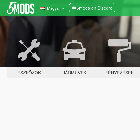
5mods on Discord
Magyar
ESZKÖZÖK
JÁRMŰVEK
FÉNYEZÉSEK