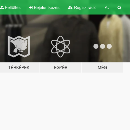
Feltöltés
Bejelentkezés
Regisztráció
TÉRKÉPEK
EGYÉB
MÉG