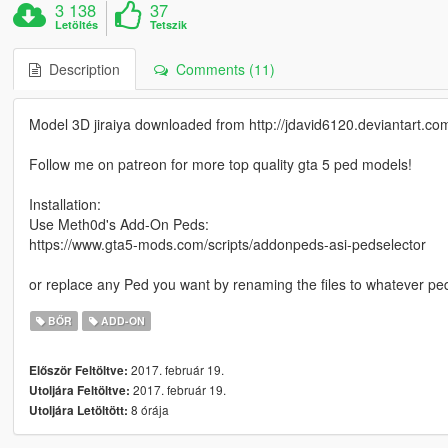
3 138
37
Letöltés
Tetszik
Description
Comments (11)
Model 3D jiraiya downloaded from http://jdavid6120.deviantart.
Follow me on patreon for more top quality gta 5 ped models!
Installation:
Use Meth0d's Add-On Peds:
https://www.gta5-mods.com/scripts/addonpeds-asi-pedselector
or replace any Ped you want by renaming the files to whatever pe
BŐR
ADD-ON
2017. február 19.
Először Feltöltve:
2017. február 19.
Utoljára Feltöltve:
8 órája
Utoljára Letöltött: