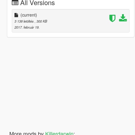
All Versions
(current)
3 138 letöltés
, 300 KB
2017. február 19.
More mods by
Killerdarwin
: