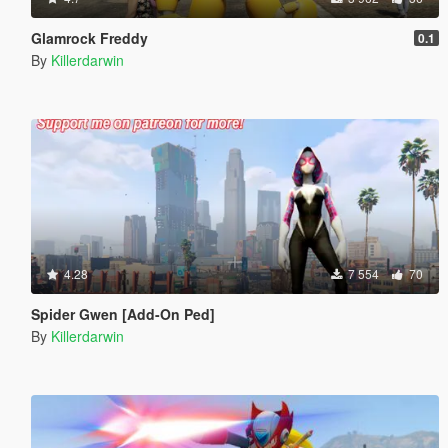
Glamrock Freddy
0.1
By
Killerdarwin
4.28
7 554
70
Spider Gwen [Add-On Ped]
By
Killerdarwin