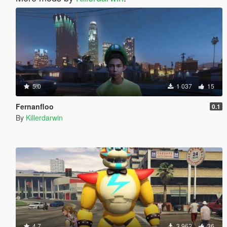
5.0
1 037
15
Fernanfloo
0.1
By
Killerdarwin
4.7
3 962
36