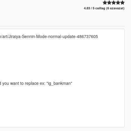
4.83 / 5 csillag (6 szavazat)
com/art/Jiraiya-Sennin-Mode-normal-update-486737605
d you want to replace ex: "ig_bankman"