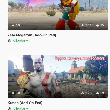
4.9
2 141
35
Zero Megaman [Add-On Ped]
By
Killerdarwin
5.0
9 286
69
Kratos [Add-On Ped]
By
Killerdarwin