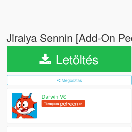
Jiraiya Sennin [Add-On Pe
Letöltés
Megosztás
Darwin VS
Támogass
-on