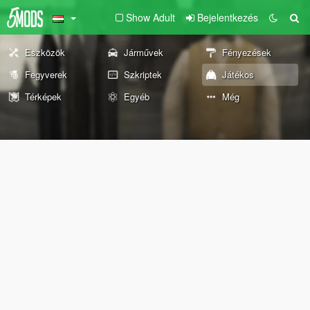
Show Adult
Bejelentkezés
Eszközök
Járművek
Fényezések
Fegyverek
Szkriptek
Játékos
Térképek
Egyéb
Még