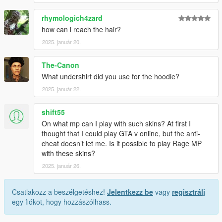
rhymologich4zard
how can i reach the hair?
2025. január 20.
The-Canon
What undershirt did you use for the hoodie?
2025. január 22.
shift55
On what mp can I play with such skins? At first I
thought that I could play GTA v online, but the anti-
cheat doesn’t let me. Is it possible to play Rage MP
with these skins?
2025. január 26.
Csatlakozz a beszélgetéshez!
Jelentkezz be
vagy
regisztrálj
egy fiókot, hogy hozzászólhass.