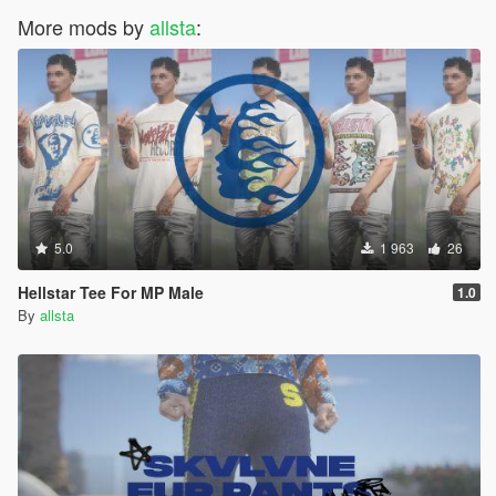
More mods by
allsta
:
5.0
1 963
26
Hellstar Tee For MP Male
1.0
By
allsta