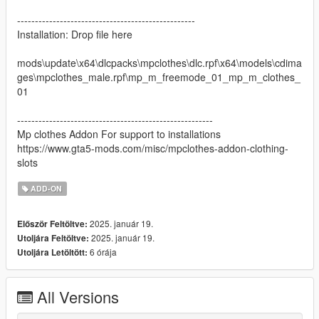
--------------------------------------------------
Installation: Drop file here
mods\update\x64\dlcpacks\mpclothes\dlc.rpf\x64\models\cdima
ges\mpclothes_male.rpf\mp_m_freemode_01_mp_m_clothes_
01
-------------------------------------------------------
Mp clothes Addon For support to installations
https://www.gta5-mods.com/misc/mpclothes-addon-clothing-
slots
ADD-ON
2025. január 19.
Először Feltöltve:
2025. január 19.
Utoljára Feltöltve:
6 órája
Utoljára Letöltött:
All Versions