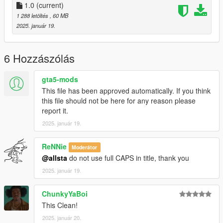
1.0
(current)
1 288 letöltés
, 60 MB
2025. január 19.
6 Hozzászólás
gta5-mods
This file has been approved automatically. If you think
this file should not be here for any reason please
report it.
2025. január 19.
ReNNie
Moderátor
@allsta
do not use full CAPS in title, thank you
2025. január 19.
ChunkyYaBoi
This Clean!
2025. január 20.