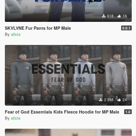
618
16
SKVLVNE Fur Pants for MP Male
0.0.1
By
allsta
2 398
24
Fear of God Essentials Kids Fleece Hoodie for MP Male
1.0
By
allsta