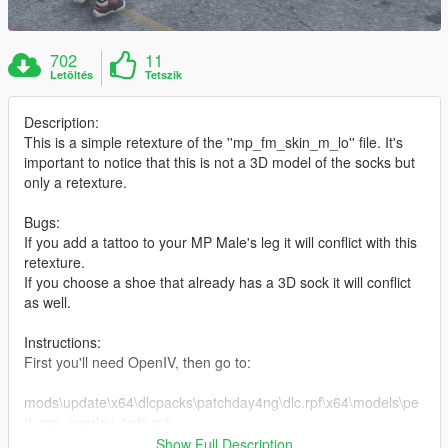
702
11
Letöltés
Tetszik
Description:
This is a simple retexture of the ''mp_fm_skin_m_lo'' file. It's
important to notice that this is not a 3D model of the socks but
only a retexture.
Bugs:
If you add a tattoo to your MP Male's leg it will conflict with this
retexture.
If you choose a shoe that already has a 3D sock it will conflict
as well.
Instructions:
First you'll need OpenIV, then go to:
mods\update\x64\dlcpacks\patchday4ng\dlc.rpf\x64\models\pe
d_mp_overlay_txds.rpf\
Show Full Description