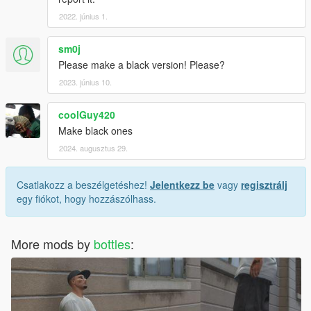
2022. június 1.
sm0j
Please make a black version! Please?
2023. június 10.
coolGuy420
Make black ones
2024. augusztus 29.
Csatlakozz a beszélgetéshez!
Jelentkezz be
vagy
regisztrálj
egy fiókot, hogy hozzászólhass.
More mods by
bottles
: