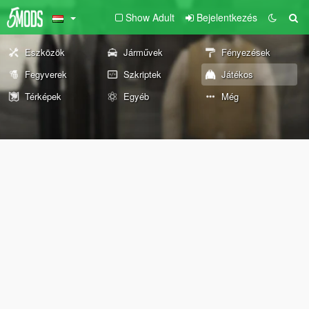
Show Adult
Bejelentkezés
Eszközök
Járművek
Fényezések
Fegyverek
Szkriptek
Játékos
Térképek
Egyéb
Még