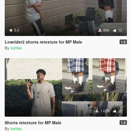
5.0
896
12
Lowrider2 shorts retexture for MP Male
1.0
By
bottles
1 625
22
Shorts retexture for MP Male
1.0
By
bottles