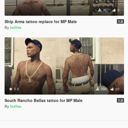
327
3
Ship Arms tattoo replace for MP Male
1.0
By
bottles
5.0
996
20
South Rancho Ballas tattoo for MP Male
1.0
By
bottles