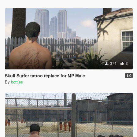
374
3
Skull Surfer tattoo replace for MP Male
1.0
By
bottles