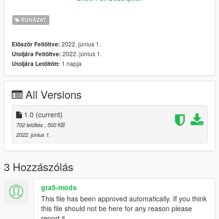
And drop all the files there.
RUHÁZAT
Credits:
All credits go to Rockstar Games & Lauts.
2022. június 1.
Először Feltöltve:
_____
2022. június 1.
Utoljára Feltöltve:
I do retextures for fun, I don't want no profit off of it. If you have
1 napja
Utoljára Letöltött:
retexture ideas or requests let me know, if I like the idea too I'll
probably release it.
All Versions
1.0
(current)
702 letöltés
, 500 KB
2022. június 1.
3 Hozzászólás
gta5-mods
This file has been approved automatically. If you think
this file should not be here for any reason please
report it.