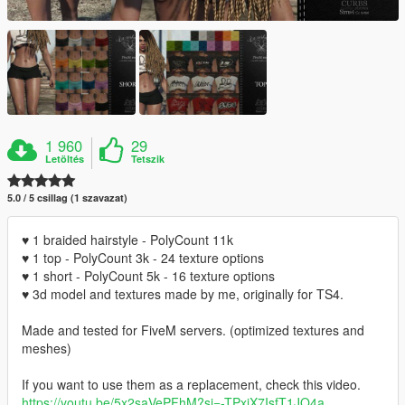
1 960
29
Letöltés
Tetszik
5.0 / 5 csillag (1 szavazat)
♥ 1 braided hairstyle - PolyCount 11k
♥ 1 top - PolyCount 3k - 24 texture options
♥ 1 short - PolyCount 5k - 16 texture options
♥ 3d model and textures made by me, originally for TS4.
Made and tested for FiveM servers. (optimized textures and
meshes)
If you want to use them as a replacement, check this video.
https://youtu.be/5x2saVePFhM?si=-TPxiX7IsfT1JO4a