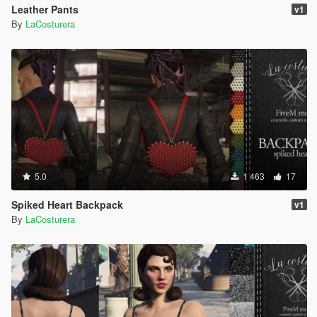
Leather Pants
v1
By
LaCosturera
5.0
1 463
17
Spiked Heart Backpack
v1
By
LaCosturera