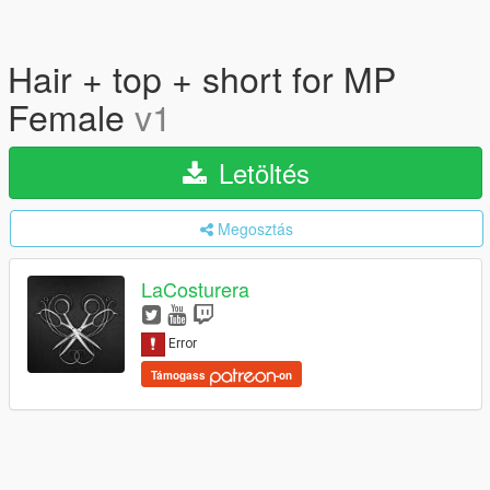
Hair + top + short for MP
Female
v1
Letöltés
Megosztás
LaCosturera
Támogass
-on