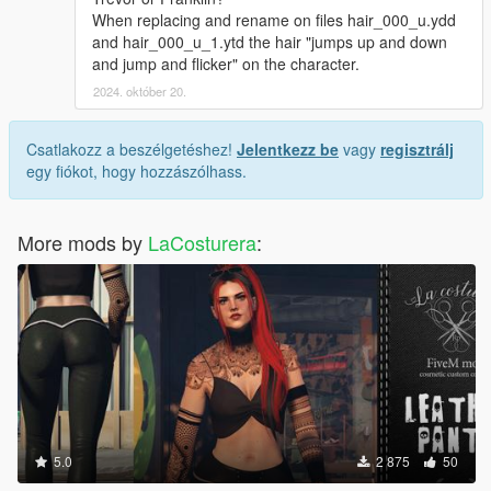
When replacing and rename on files hair_000_u.ydd
and hair_000_u_1.ytd the hair "jumps up and down
and jump and flicker" on the character.
2024. október 20.
Csatlakozz a beszélgetéshez!
Jelentkezz be
vagy
regisztrálj
egy fiókot, hogy hozzászólhass.
More mods by
LaCosturera
:
5.0
2 875
50