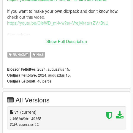
If you want to make your own dlc/pack and don't know how,
check out this video.
https://youtu.be/OleWD_m-k-w?si=VrejMr4tu1ZV7B9U
Singleplayer
Open OpenIV "Edit mode" activated
Show Full Description
Drag and drop files ...
OpenIV>GTAV>x64v.rpf>models>cdimages>streamedpeds_mp
RUHÁZAT
HAJ
.rpf>mp_f_freemode_01
2024. augusztus 15.
Először Feltöltve:
you can use MpClothes. instructions and download on the
2024. augusztus 15.
Utoljára Feltöltve:
creator's page
40 perce
Utoljára Letöltött:
https://www.gta5-mods.com/misc/mpclothes-addon-clothing-
slots
All Versions
v1
(current)
1 960 letöltés
, 20 MB
2024. augusztus 15.