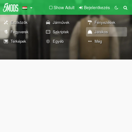
Show Adult
Bejelentkezés
Eszközök
Járművek
Fényezések
Fegyverek
Szkriptek
Játékos
Térképek
Egyéb
Még