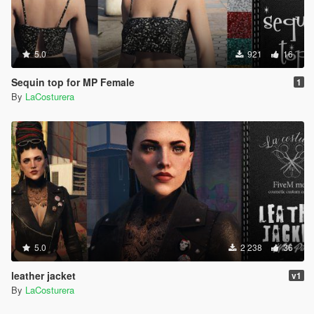
5.0
921
16
Sequin top for MP Female
1
By
LaCosturera
5.0
2 238
36
leather jacket
v1
By
LaCosturera