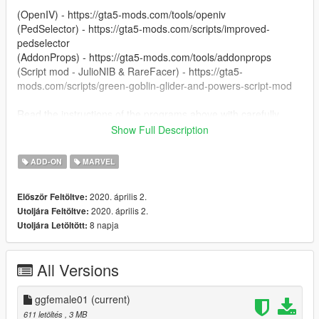
(OpenIV) - https://gta5-mods.com/tools/openiv
(PedSelector) - https://gta5-mods.com/scripts/improved-
pedselector
(AddonProps) - https://gta5-mods.com/tools/addonprops
(Script mod - JulioNIB & RareFacer) - https://gta5-
mods.com/scripts/green-goblin-glider-and-powers-script-mod
Read the instructions of the programs above with carefully
Show Full Description
Enjoy.
ADD-ON
MARVEL
2020. április 2.
Először Feltöltve:
2020. április 2.
Utoljára Feltöltve:
8 napja
Utoljára Letöltött:
All Versions
ggfemale01
(current)
611 letöltés
, 3 MB