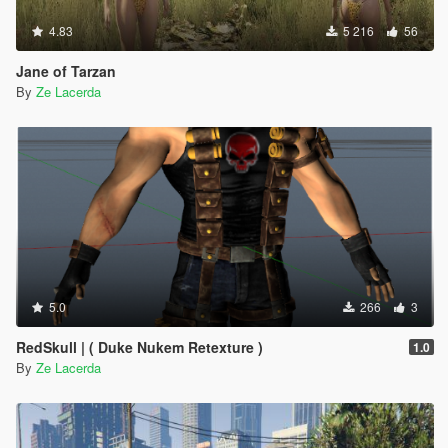
4.83
5 216
56
Jane of Tarzan
By
Ze Lacerda
5.0
266
3
RedSkull | ( Duke Nukem Retexture )
1.0
By
Ze Lacerda