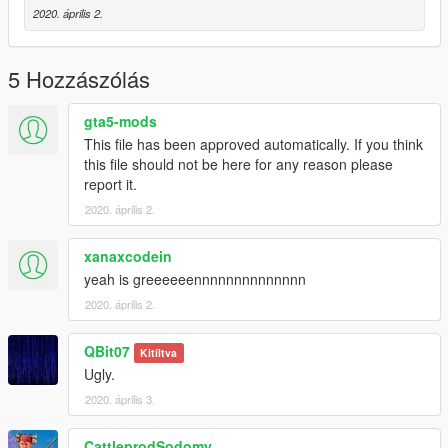
2020. április 2.
5 Hozzászólás
gta5-mods
This file has been approved automatically. If you think
this file should not be here for any reason please
report it.
2020. április 2.
xanaxcodein
yeah is greeeeeennnnnnnnnnnnnn
2020. április 2.
QBit07
Kitíltva
Ugly.
2020. április 3.
CattleprodSodomy