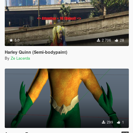
5.0
2 706
28
Harley Quinn (Semi-bodypaint)
By
Ze Lacerda
299
1