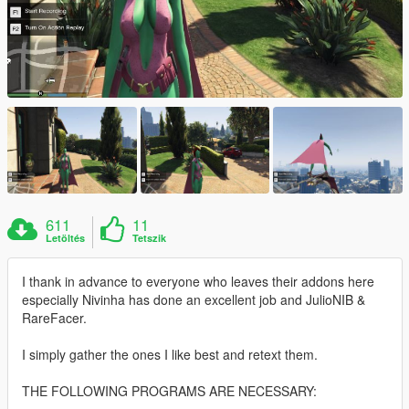
611
11
Letöltés
Tetszik
I thank in advance to everyone who leaves their addons here
especially Nivinha has done an excellent job and JulioNIB &
RareFacer.
I simply gather the ones I like best and retext them.
THE FOLLOWING PROGRAMS ARE NECESSARY: