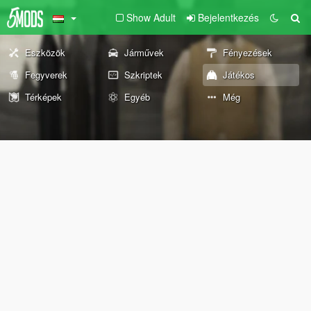
Show Adult
Bejelentkezés
Eszközök
Járművek
Fényezések
Fegyverek
Szkriptek
Játékos
Térképek
Egyéb
Még