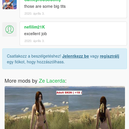
those are some big tits
2020. április 3.
nefilim21K
excellent job
2020. április 3.
Csatlakozz a beszélgetéshez!
Jelentkezz be
vagy
regisztrálj
egy fiókot, hogy hozzászólhass.
More mods by
Ze Lacerda
: