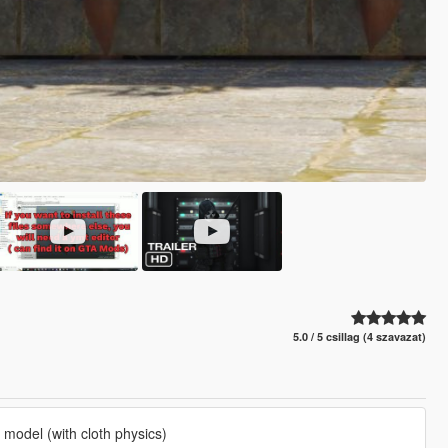
5.0 / 5 csillag (4 szavazat)
 model (with cloth physics)