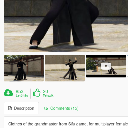
853
20
Letöltés
Tetszik
Description
Comments (15)
Clothes of the grandmaster from Sifu game, for multiplayer female