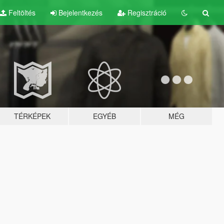
Feltöltés
Bejelentkezés
Regisztráció
TÉRKÉPEK
EGYÉB
MÉG