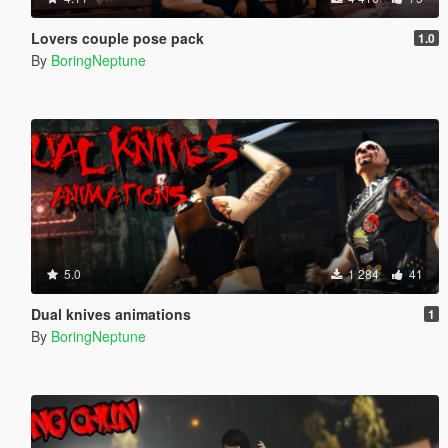
Lovers couple pose pack
1.0
By
BoringNeptune
5.0
1 284
41
Dual knives animations
1
By
BoringNeptune