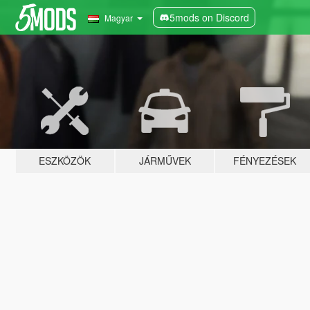
5mods on Discord
Magyar
ESZKÖZÖK
JÁRMŰVEK
FÉNYEZÉSEK