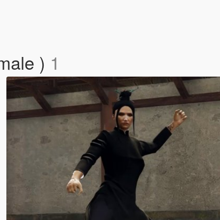
emale )
1