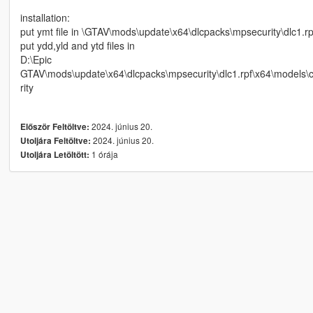
installation:
put ymt file in \GTAV\mods\update\x64\dlcpacks\mpsecurity\dlc1.
put ydd,yld and ytd files in
D:\Epic
GTAV\mods\update\x64\dlcpacks\mpsecurity\dlc1.rpf\x64\model
rity
2024. június 20.
Először Feltöltve:
2024. június 20.
Utoljára Feltöltve:
1 órája
Utoljára Letöltött: