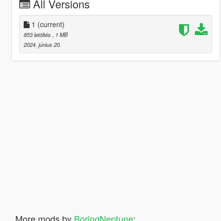
All Versions
1
(current)
853 letöltés
, 1 MB
2024. június 20.
More mods by
BoringNeptune
: