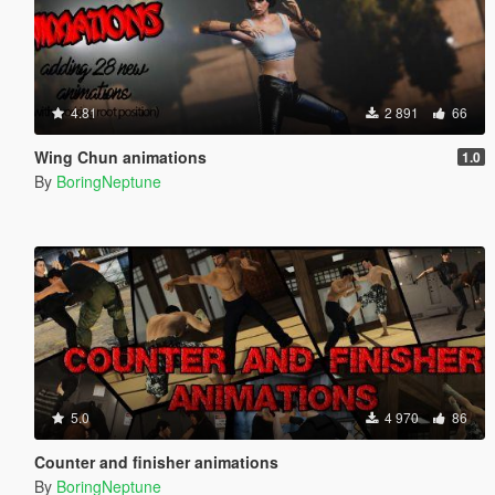
4.81
2 891
66
Wing Chun animations
1.0
By
BoringNeptune
5.0
4 970
86
Counter and finisher animations
By
BoringNeptune