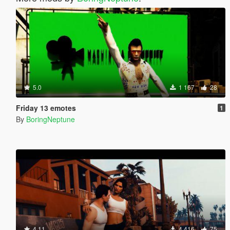
5.0
1 167
28
Friday 13 emotes
1
By
BoringNeptune
4.11
4 416
75