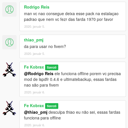
Rodrigo Reis
man vc nao consegue deixa esse pack na estalaçao
padrao que nem vc fezr das farda 1970 por favor
2020. január 5.
thiao_pmj
da para usar no fivem?
2020. január 5.
Fe Kobrax
Szerző
@Rodrigo Reis
ele funciona offline porem vc precisa
mod de lspdfr 0.4.6 e ultimatebackup, essas fardas
nao são para fivem
2020. január 6.
Fe Kobrax
Szerző
@thiao_pmj
desculpa thiao eu não sei, essas fardas
funciona para offline
2020. január 6.