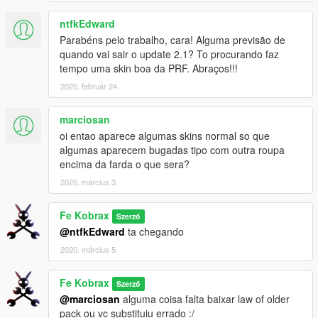
ntfkEdward
Parabéns pelo trabalho, cara! Alguma previsão de
quando vai sair o update 2.1? To procurando faz
tempo uma skin boa da PRF. Abraços!!!
2020. február 24.
marciosan
oi entao aparece algumas skins normal so que
algumas aparecem bugadas tipo com outra roupa
encima da farda o que sera?
2020. március 3.
Fe Kobrax
Szerző
@ntfkEdward
ta chegando
2020. március 5.
Fe Kobrax
Szerző
@marciosan
alguma coisa falta baixar law of older
pack ou vc substituiu errado :/