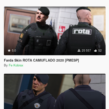
5.0
25 557
52
Farda Skin ROTA CAMUFLADO 2020 [PMESP]
By
Fe Kobrax