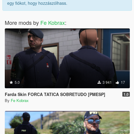
egy fiókot, hogy hozzászólhass.
More mods by
Fe Kobrax
:
5.0
3 941
17
Farda Skin FORCA TATICA SOBRETUDO [PMESP]
1.0
By
Fe Kobrax