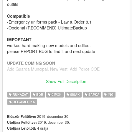
outfits
Compatible
-Emergency uniforms pack - Law & Order 8.1
-Opcional (RECOMMEND) UltimateBackup
IMPORTANT
worked hard making new models and edited.
please REPORT BUG to find it and next update
UPDATE COMING SOON
Add Guarda Muncipal, New Vest, Add Police COE
Credits
Show Full Description
-Helmet
Model Original By CapJulio3D
RUHÁZAT
BŐR
CIPŐK
SISAK
SAPKA
ING
Edited Model:
Helmet By Edited Models
DÉL-AMERIKA
Textures By Mr.KobraX
Outfits
Original:
Original Outfits By Alex
2019. december 30.
Először Feltöltve:
Textures By Mr.KobraX
2019. december 30.
Utoljára Feltöltve:
Models
4 órája
Utoljára Letöltött: