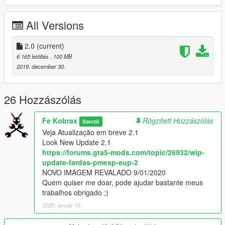
CASQUETE (Hat)
Model 3D By Mr.KobraX
All Versions
Texture By Mr.KobraX
VEST
Model Original By EUP
2.0
(current)
Model Edited By Mr.KobraX
6 165 letöltés
, 100 MB
Texture By Mr.KobraX
2019. december 30.
BRACAL
Model 3D By Mr.KobraX
Texture By Mr.KobraX
26 Hozzászólás
All Outfits
Model Edited By Mr.KobraX
Fe Kobrax
Rögzített Hozzászólás
Szerző
Texture By Mr.KobraX
Veja Atualização em breve 2.1
Look New Update 2.1
[Install]:
https://forums.gta5-mods.com/topic/26932/wip-
1
- require install Emergency uniforms pack - Law & Order 8.1
update-fardas-pmesp-eup-2
NOVO IMAGEM REVALADO 9/01/2020
First Folder "FILE"
Quem quiser me doar, pode ajudar bastante meus
trabalhos obrigado ;)
2
- 2 folder eup componentpeds and eup componentpeds p to
local: openIV > GTA V > mods > update > x64 > dlcpacks > eup
2020. január 10.
> dlc.rpf > x64