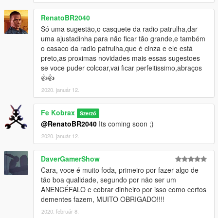
RenatoBR2040
Só uma sugestão,o casquete da radio patrulha,dar
uma ajustadinha para não ficar tão grande,e também
o casaco da radio patrulha,que é cinza e ele está
preto,as proximas novidades mais essas sugestoes
se voce puder colcoar,vai ficar perfeitissimo,abraços
👍👍
2020. január 12.
Fe Kobrax
Szerző
@RenatoBR2040
Its coming soon ;)
2020. január 12.
DaverGamerShow
Cara, voce é muito foda, primeiro por fazer algo de
tão boa qualidade, segundo por não ser um
ANENCÉFALO e cobrar dinheiro por isso como certos
dementes fazem, MUITO OBRIGADO!!!!
2020. február 8.