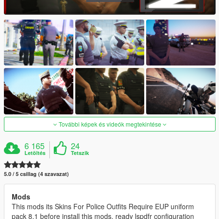
További képek és videók megtekintése
6 165
24
Letöltés
Tetszik
5.0 / 5 csillag (4 szavazat)
Mods
This mods its Skins For Police Outfits Require EUP uniform
pack 8.1 before install this mods, ready lspdfr configuration