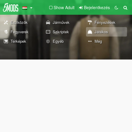
Show Adult
Bejelentkezés
Eszközök
Járművek
Fényezések
Fegyverek
Szkriptek
Játékos
Térképek
Egyéb
Még