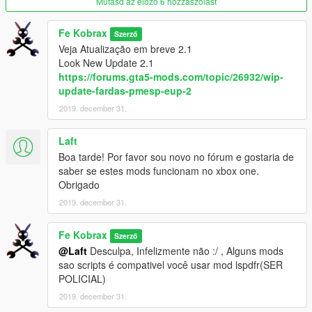
Mutasd az előző 6 hozzászólást
3
- folder CONFIGURACAO
folder "data" extract
Fe Kobrax
Szerző
local: C: > Program Files (x86) > Steam > steamapps >
Veja Atualização em breve 2.1
common > Grand Theft Auto V > lspdfr
Look New Update 2.1
https://forums.gta5-mods.com/topic/26932/wip-
4
- [opcional] "UltimateBackup"
update-fardas-pmesp-eup-2
open folder ULTIMATEBACKUP CONFIGURADO, extract
2019. december 31.
UltimateBackup to
local C: > Program Files (x86) > Steam > steamapps >
common > Grand Theft Auto V > plugins > LSPDFR
Laft
Boa tarde! Por favor sou novo no fórum e gostaria de
NEW 2.0
saber se estes mods funcionam no xbox one.
New Models [VEST,BRACAL,HATS AND MORE]
Obrigado
2019. december 31.
Fe Kobrax
Szerző
@Laft
Desculpa, Infelizmente não :/ , Alguns mods
sao scripts é compativel você usar mod lspdfr(SER
POLICIAL)
2019. december 31.