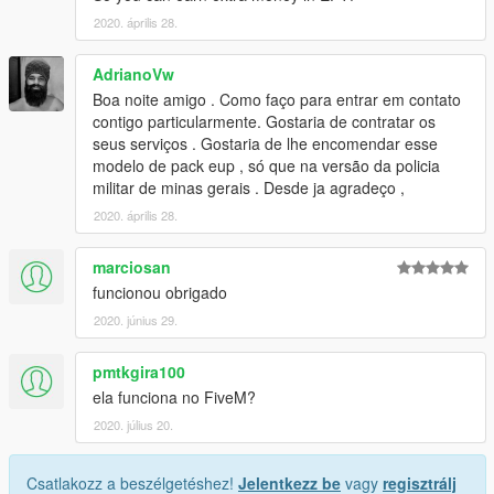
2020. április 28.
AdrianoVw
Boa noite amigo . Como faço para entrar em contato
contigo particularmente. Gostaria de contratar os
seus serviços . Gostaria de lhe encomendar esse
modelo de pack eup , só que na versão da policia
militar de minas gerais . Desde ja agradeço ,
2020. április 28.
marciosan
funcionou obrigado
2020. június 29.
pmtkgira100
ela funciona no FiveM?
2020. július 20.
Csatlakozz a beszélgetéshez!
Jelentkezz be
vagy
regisztrálj