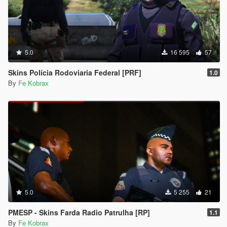
5.0
16 595
57
Skins Polícia Rodoviaria Federal [PRF]
1.0
By
Fe Kobrax
5.0
5 255
21
PMESP - Skins Farda Radio Patrulha [RP]
1.1
By
Fe Kobrax