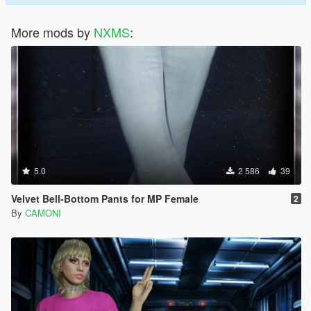
More mods by
NXMS
:
5.0
2 586
39
Velvet Bell-Bottom Pants for MP Female
2
By
CAMONI