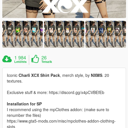
1 984
26
Letöltés
Tetszik
Iconic
Charli XCX Shirt Pack
, merch style, by
NXMS
. 20
textures.
Exclusive stuff & more: https://discord.gg/x4pCVBEfEb
Installation for SP
I recommend using the mpClothes addon: (make sure to
renumber the files)
https://www.gta5-mods.com/misc/mpclothes-addon-clothing-
slots