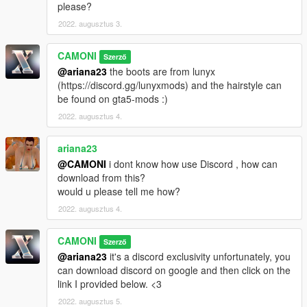
please?
2022. augusztus 3.
CAMONI
Szerző
@ariana23
the boots are from lunyx
(https://discord.gg/lunyxmods) and the hairstyle can
be found on gta5-mods :)
2022. augusztus 4.
ariana23
@CAMONI
i dont know how use Discord , how can
download from this?
would u please tell me how?
2022. augusztus 4.
CAMONI
Szerző
@ariana23
it's a discord exclusivity unfortunately, you
can download discord on google and then click on the
link I provided below. <3
2022. augusztus 5.