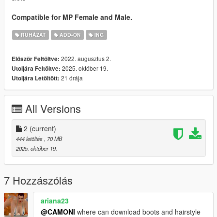
Compatible for MP Female and Male.
RUHÁZAT
ADD-ON
ING
2022. augusztus 2.
Először Feltöltve:
2025. október 19.
Utoljára Feltöltve:
21 órája
Utoljára Letöltött:
All Versions
2
(current)
444 letöltés
, 70 MB
2025. október 19.
7 Hozzászólás
ariana23
@CAMONI
where can download boots and hairstyle