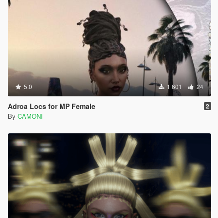
5.0
1 601
24
Adroa Locs for MP Female
2
By
CAMONI