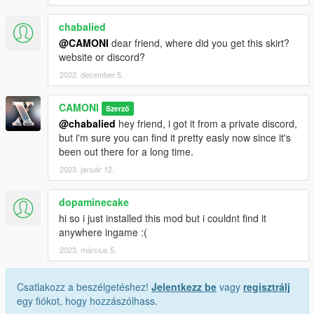
chabalied
@CAMONI
dear friend, where did you get this skirt?
website or discord?
2022. december 5.
CAMONI
Szerző
@chabalied
hey friend, i got it from a private discord,
but i'm sure you can find it pretty easly now since it's
been out there for a long time.
2023. január 12.
dopaminecake
hi so i just installed this mod but i couldnt find it
anywhere ingame :(
2023. március 5.
Csatlakozz a beszélgetéshez!
Jelentkezz be
vagy
regisztrálj
egy fiókot, hogy hozzászólhass.