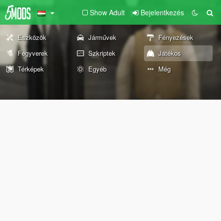
Show Adult
Bejelentkezés
Eszközök
Járművek
Fényezések
Fegyverek
Szkriptek
Játékos
Térképek
Egyéb
Még