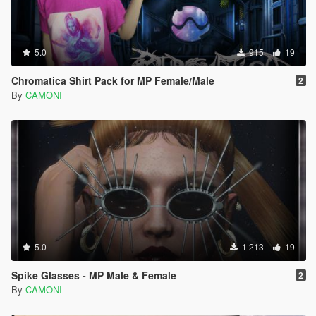
5.0
915
19
Chromatica Shirt Pack for MP Female/Male
2
By
CAMONI
5.0
1 213
19
Spike Glasses - MP Male & Female
2
By
CAMONI