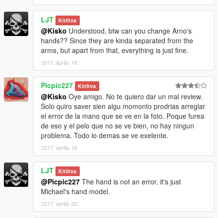
LJT
Kitíltva
@Kisko
Understood, btw can you change Arno's
hands?? Since they are kinda separated from the
arms, but apart from that, everything is just fine.
2017. április 16.
Picpic227
Kitíltva
@Kisko
Oye amigo. No te quiero dar un mal review.
Solo quiro saver sien algu momonto prodrias arreglar
el error de la mano que se ve en la foto. Poque furea
de eso y el pelo que no se ve bien, no hay ningun
problema. Todo lo demas se ve exelente.
2017. április 18.
LJT
Kitíltva
@Picpic227
The hand is not an error, it's just
Michael's hand model.
2017. április 22.