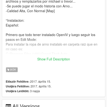
archivos y remplazarlos por michael o trevor...
-Se puede jugar el modo historia con Arno...
-Calidad Alta, Con Normal [Map]
°Instalacion:
Español:
Primero que todo tener instalado OpenIV y luego seguir los
pasos en Edit Mode:
Para instalar la ropa de arno instalalo en carpeta raiz que en
mi caso es:
C:\Program Files (x86)\Grand Theft Auto
V\mods\x64v.rpf\models\cdimages\streampeds_players.rpf\play
Show Full Description
er_one\
y para instalar la cabeza de arno:
BŐR
C:\Program Files (x86)\Grand Theft Auto
V\mods\update\x64\dlcpacks\mppatchesng\dlc.rpf\x64\models\
2017. április 15.
Először Feltöltve:
cdimages\mppatches.rpf\player_one\
2017. április 15.
Utoljára Feltöltve:
3 napja
Utoljára Letöltött:
English:
First of all have OpenIV installed and then follow the steps in
All Versions
Edit Mode: