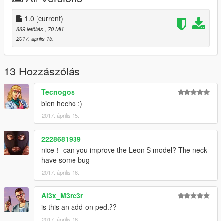
To install the clothes of arno install it in root folder that in my
case is:
1.0
(current)
C: \ Program Files (x86) \ Grand Theft Auto V \ mods \ x64v.rpf
889 letöltés
, 70 MB
\ models \ cdimages \ streampeds_players.rpf \ player_one \
2017. április 15.
And to install arnohead:
C: \ Program Files (x86) \ Grand Theft Auto V \ mods \ update \
x64 \ dlcpacks \ mppatchesng \ dlc.rpf \ x64 \ models \
13 Hozzászólás
cdimages \ mppatches.rpf \ player_one \
Tecnogos
Proximo Mod: Ezio Auditore Young... ACII
bien hecho :)
2017. április 15.
2228681939
nice！ can you improve the Leon S model? The neck
have some bug
2017. április 16.
Al3x_M3rc3r
is this an add-on ped.??
2017. április 16.