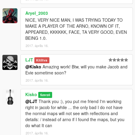
Aryel_2003
NICE, VERY NICE MAN, I WAS TRYING TODAY TO
MAKE A PLAYER OF THE ARNO, KNOWN OF IT,
APPEARED, KKKKKK, FACE, TA VERY GOOD, EVEN
BEING 1.0.
2017. április 16.
LJT
Kitíltva
@Kisko
Amazing work! Btw, will you make Jacob and
Evie sometime soon?
2017. április 16.
Kisko
Szerző
@LJT
Thank you :), you put me friend I'm working
right in jacob for while ... the only bad I do not have
the normal maps will not see with reflections and
details: / instead of arno if I found the maps, but you
do what It can
2017. április 16.