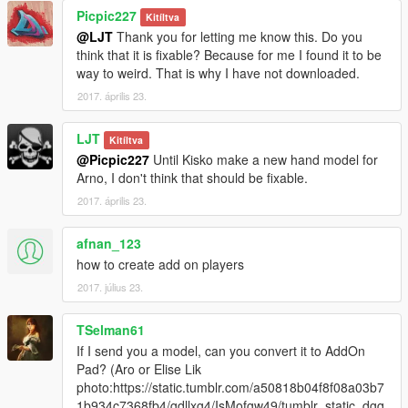
Picpic227
Kitíltva
@LJT
Thank you for letting me know this. Do you
think that it is fixable? Because for me I found it to be
way to weird. That is why I have not downloaded.
2017. április 23.
LJT
Kitíltva
@Picpic227
Until Kisko make a new hand model for
Arno, I don't think that should be fixable.
2017. április 23.
afnan_123
how to create add on players
2017. július 23.
TSelman61
If I send you a model, can you convert it to AddOn
Pad? (Aro or Elise Lik
photo:https://static.tumblr.com/a50818b04f8f08a03b7
1b934c7368fb4/gdllxg4/IsMofgw49/tumblr_static_dgq