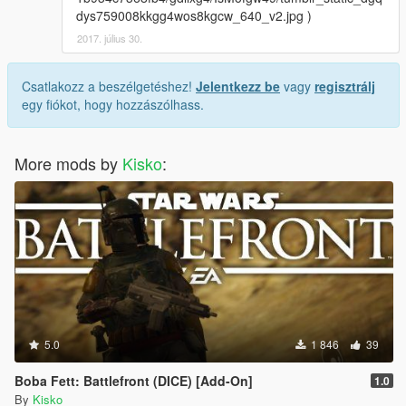
dys759008kkgg4wos8kgcw_640_v2.jpg )
2017. július 30.
Csatlakozz a beszélgetéshez!
Jelentkezz be
vagy
regisztrálj
egy fiókot, hogy hozzászólhass.
More mods by
Kisko
:
5.0
1 846
39
Boba Fett: Battlefront (DICE) [Add-On]
1.0
By
Kisko