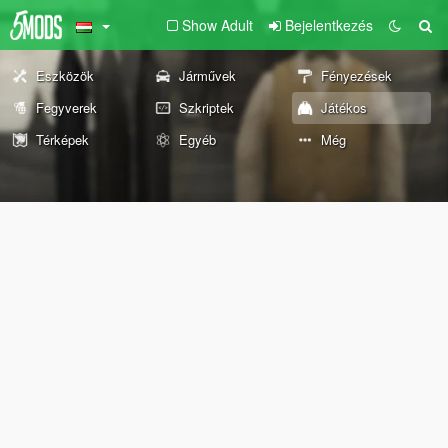
Show Adult
Bejelentkezés
Eszközök
Járművek
Fényezések
Fegyverek
Szkriptek
Játékos
Térképek
Egyéb
Még