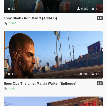
5.0
6 289
41
Tony Stark - Iron Man 3 [Add-On]
1.0
By
Kisko
4.88
508
17
Spec Ops The Line: Martin Walker [Epilogue]
1.0
By
Kisko