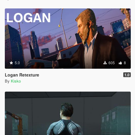
5.0
605
8
Logan Retexture
1.0
By
Kisko