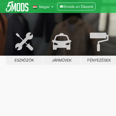
5mods on Discord
Magyar
ESZKÖZÖK
JÁRMŰVEK
FÉNYEZÉSEK