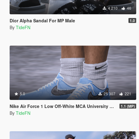
4 210
46
Dior Alpha Sandal For MP Male
1.0
By
TideFN
5.0
25 307
221
Nike Air Force 1 Low Off-White MCA University Blue for MP Male
1.1 (MP)
By
TideFN