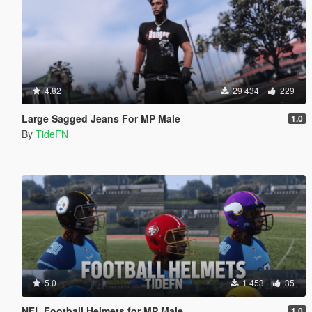
4.82
29 434
229
Large Sagged Jeans For MP Male
1.0
By
TideFN
5.0
1 453
35
NFL Football Helmets for MP Male
1.0