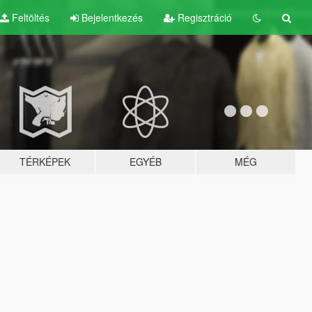
Feltöltés
Bejelentkezés
Regisztráció
TÉRKÉPEK
EGYÉB
MÉG