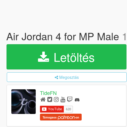
Air Jordan 4 for MP Male
1
Letöltés
Megosztás
TideFN
Támogass
-on