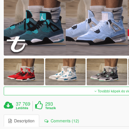
További képek és v
37 769
293
Letöltés
Tetszik
Description
Comments (12)