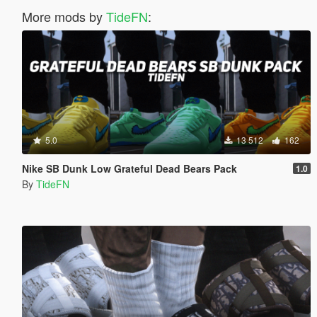
More mods by
TideFN
:
5.0
13 512
162
Nike SB Dunk Low Grateful Dead Bears Pack
1.0
By
TideFN