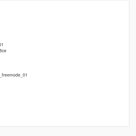
01
R8ce
m_freemode_01