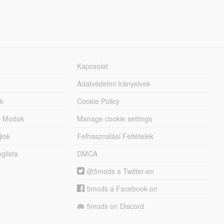
Kapcsolat
Adatvédelmi Irányelvek
k
Cookie Policy
tt Modok
Manage cookie settings
jlok
Felhasználási Feltételek
lista
DMCA
@5mods a Twitter-en
5mods a Facebook-on
5mods on Discord