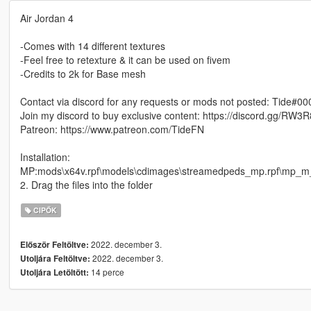
Air Jordan 4
-Comes with 14 different textures
-Feel free to retexture & it can be used on fivem
-Credits to 2k for Base mesh
Contact via discord for any requests or mods not posted: Tide#00
Join my discord to buy exclusive content: https://discord.gg/RW3
Patreon: https://www.patreon.com/TideFN
Installation:
MP:mods\x64v.rpf\models\cdimages\streamedpeds_mp.rpf\mp_
2. Drag the files into the folder
CIPŐK
2022. december 3.
Először Feltöltve:
2022. december 3.
Utoljára Feltöltve:
14 perce
Utoljára Letöltött: