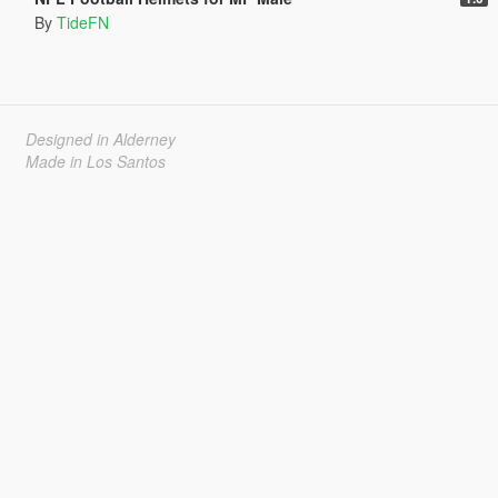
By
TideFN
Designed in Alderney
Made in Los Santos