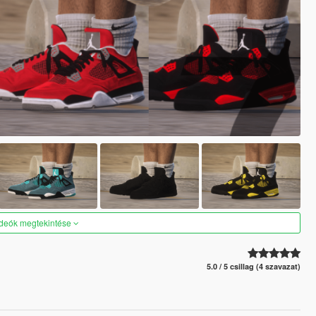
ideók megtekintése
5.0 / 5 csillag (4 szavazat)