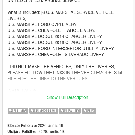
UNITED STATES MARSHAL SERVICE
What is Included: [6 U.S. MARSHAL SERVICE VEHICLE
LIVERY'S]
U.S. MARSHAL FORD CVPI LIVERY
U.S. MARSHAL CHEVROLET TAHOE LIVERY.
U.S. MARSHAL DODGE 2014 CHARGER LIVERY.
U.S. MARSHAL DODGE 2018 CHARGER LIVERY.
U.S. MARSHAL FORD INTERCEPTOR UTILITY LIVERY.
U.S. MARSHAL CHEVROLET SILVERADO LIVERY
I DID NOT MAKE THE VEHICLES, ONLY THE LIVERIES,
PLEASE FOLLOW THE LINKS IN THE VEHICLEMODELS.txt
FILE FOR THE LINKS TO THE VEHICLES !
INSTALLATION:
Grab the .dds files downloaded, place the vehicles into open IV
Show Full Description
open the .ytd file of each vehicle , import the .dds file
corresponding with that vehicle and click replace. Load the
LIBÉRIA
SŰRGŐSSÉGI
JELVÉNY
USA
vehicle into your server.
2020. április 19.
Először Feltöltve:
Once again please go to the VEHICLEMODELS.txt for links to
2020. április 19.
Utoljára Feltöltve:
their vehicle models used.