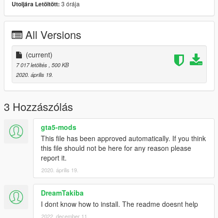
3 órája
Utoljára Letöltött:
TAHOE =
https://www.lcpdfr.com/downloads/gta5mods/vehiclemodels/26
All Versions
121-non-els-2020-police-chevy-tahoe-red-blue-blue-blue-
fivem-ready/
(current)
Vehicle Pack =
7 017 letöltés
, 500 KB
https://www.lcpdfr.com/downloads/gta5mods/vehiclemodels/24
2020. április 19.
461-non-els-charleston-county-sheriffs-office-pack-5-car/
- JJXW
3 Hozzászólás
gta5-mods
This file has been approved automatically. If you think
this file should not be here for any reason please
report it.
2020. április 19.
DreamTakiba
I dont know how to install. The readme doesnt help
2022. december 11.