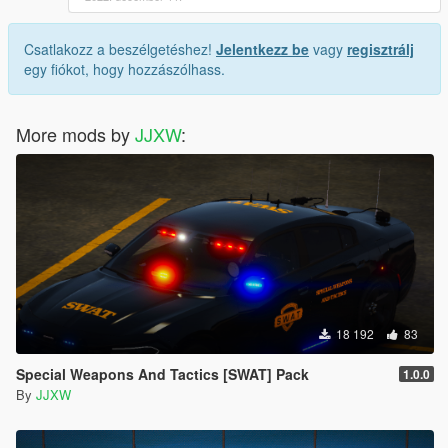
Csatlakozz a beszélgetéshez!
Jelentkezz be
vagy
regisztrálj
egy fiókot, hogy hozzászólhass.
More mods by
JJXW
:
18 192
83
Special Weapons And Tactics [SWAT] Pack
1.0.0
By
JJXW