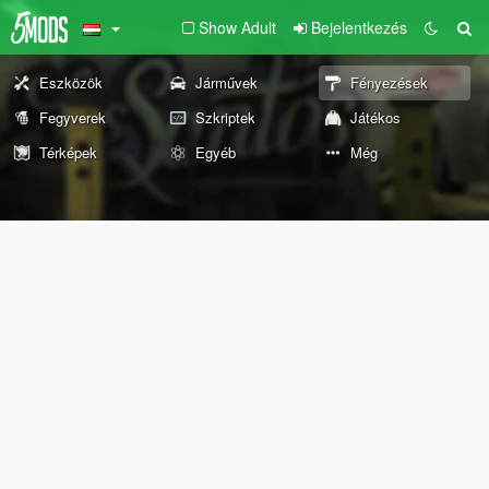
Show Adult
Bejelentkezés
Eszközök
Járművek
Fényezések
Fegyverek
Szkriptek
Játékos
Térképek
Egyéb
Még