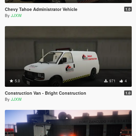
Chevy Tahoe Administrator Vehicle
1.0
By
JJXW
5.0
971
4
Construction Van - Bright Construction
1.0
By
JJXW