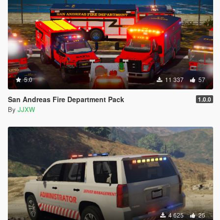
5.0
11 337
57
San Andreas Fire Department Pack
1.0.0
By
JJXW
4 625
25