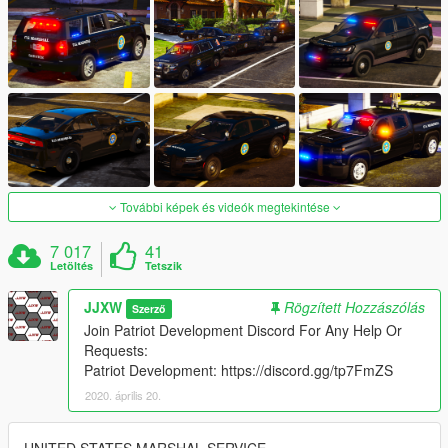
További képek és videók megtekintése
7 017
41
Letöltés
Tetszik
JJXW
Rögzített Hozzászólás
Szerző
Join Patriot Development Discord For Any Help Or
Requests:
Patriot Development: https://discord.gg/tp7FmZS
2020. április 20.