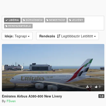
LIBÉRIA
SŰRGŐSSÉGI
NEMZETKÖZI
JELVÉNY
RENDSZÁMTÁBLA
Ideje:
Tegnapi
Rendezés
Legtöbbször Letöltött
2
0
Emirates Airbus A380-800 New Livery
1.0
By
FSven