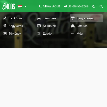
Show Adult
Bejelentkezés
Eszközök
Járművek
Fényezések
Fegyverek
Szkriptek
Játékos
Térképek
Egyéb
Még