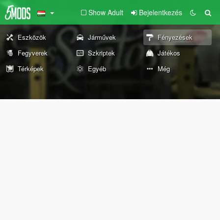
Show Adult
Bejelentkezés
Eszközök
Járművek
Fényezések
Fegyverek
Szkriptek
Játékos
Térképek
Egyéb
Még