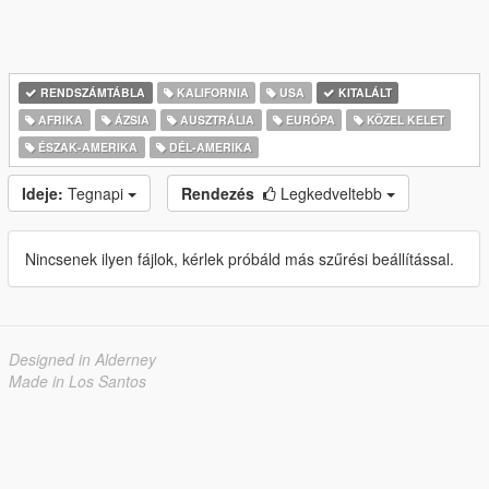
RENDSZÁMTÁBLA
KALIFORNIA
USA
KITALÁLT
AFRIKA
ÁZSIA
AUSZTRÁLIA
EURÓPA
KÖZEL KELET
ÉSZAK-AMERIKA
DÉL-AMERIKA
Ideje:
Tegnapi
Rendezés
Legkedveltebb
Nincsenek ilyen fájlok, kérlek próbáld más szűrési beállítással.
Designed in Alderney
Made in Los Santos