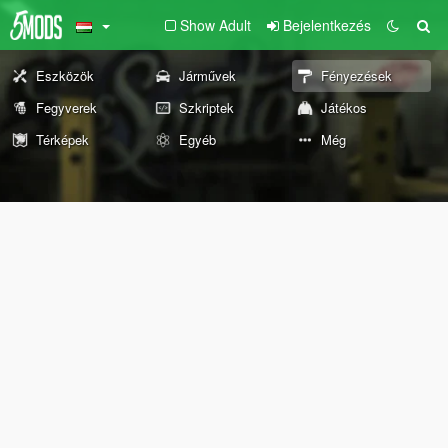
Show Adult
Bejelentkezés
Eszközök
Járművek
Fényezések
Fegyverek
Szkriptek
Játékos
Térképek
Egyéb
Még