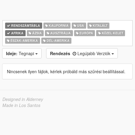
RENDSZÁMTÁBLA
KALIFORNIA
USA
KITALÁLT
AFRIKA
ÁZSIA
AUSZTRÁLIA
EURÓPA
KÖZEL KELET
ÉSZAK-AMERIKA
DÉL-AMERIKA
Ideje:
Tegnapi
Rendezés
Legújabb Verziók
Nincsenek ilyen fájlok, kérlek próbáld más szűrési beállítással.
Designed in Alderney
Made in Los Santos