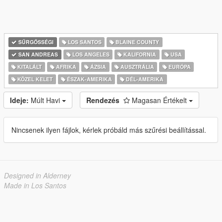
SŰRGŐSSÉGI
LOS SANTOS
BLAINE COUNTY
SAN ANDREAS
LOS ANGELES
KALIFORNIA
USA
KITALÁLT
AFRIKA
ÁZSIA
AUSZTRÁLIA
EURÓPA
KÖZEL KELET
ÉSZAK-AMERIKA
DÉL-AMERIKA
Ideje:
Múlt Havi
Rendezés
Magasan Értékelt
Nincsenek ilyen fájlok, kérlek próbáld más szűrési beállítással.
Designed in Alderney
Made in Los Santos