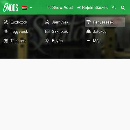
Show Adult
Bejelentkezés
Eszközök
Járművek
Fényezések
Fegyverek
Szkriptek
Játékos
Térképek
Egyéb
Még