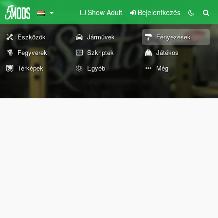
Show Adult
Bejelentkezés
Eszközök
Járművek
Fényezések
Fegyverek
Szkriptek
Játékos
Térképek
Egyéb
Még