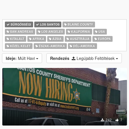
SŰRGŐSSÉGI
LOS SANTOS
BLAINE COUNTY
SAN ANDREAS
LOS ANGELES
KALIFORNIA
USA
KITALÁLT
AFRIKA
ÁZSIA
AUSZTRÁLIA
EURÓPA
KÖZEL KELET
ÉSZAK-AMERIKA
DÉL-AMERIKA
Ideje:
Múlt Havi
Rendezés
Legújabb Feltöltések
242
7