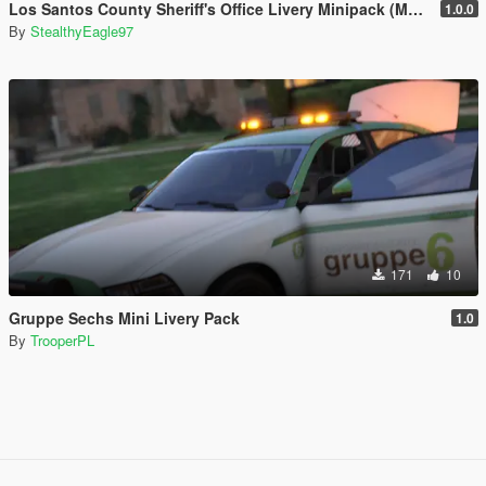
Los Santos County Sheriff's Office Livery Minipack (Multnomah County, WA)
1.0.0
By
StealthyEagle97
171
10
Gruppe Sechs Mini Livery Pack
1.0
By
TrooperPL