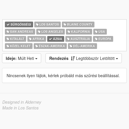
SŰRGŐSSÉGI
LOS SANTOS
BLAINE COUNTY
SAN ANDREAS
LOS ANGELES
KALIFORNIA
USA
KITALÁLT
AFRIKA
ÁZSIA
AUSZTRÁLIA
EURÓPA
KÖZEL KELET
ÉSZAK-AMERIKA
DÉL-AMERIKA
Ideje:
Múlt Heti
Rendezés
Legtöbbször Letöltött
Nincsenek ilyen fájlok, kérlek próbáld más szűrési beállítással.
Designed in Alderney
Made in Los Santos