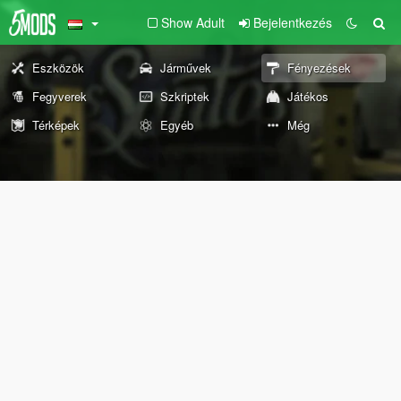
Show Adult
Bejelentkezés
Eszközök
Járművek
Fényezések
Fegyverek
Szkriptek
Játékos
Térképek
Egyéb
Még