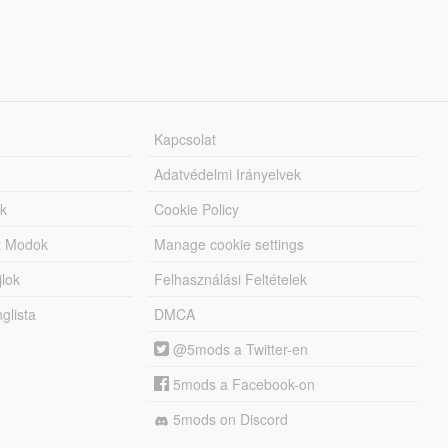
Kapcsolat
Adatvédelmi Irányelvek
k
Cookie Policy
tt Modok
Manage cookie settings
jlok
Felhasználási Feltételek
lista
DMCA
@5mods a Twitter-en
5mods a Facebook-on
5mods on Discord