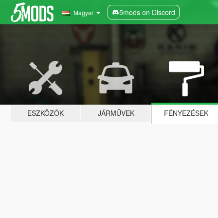
5mods on Discord
Magyar
ESZKÖZÖK
JÁRMŰVEK
FÉNYEZÉSEK