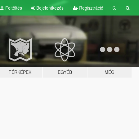
Feltöltés
Bejelentkezés
Regisztráció
TÉRKÉPEK
EGYÉB
MÉG