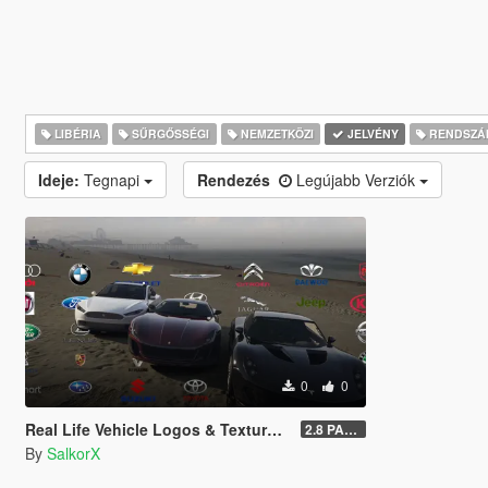
LIBÉRIA
SŰRGŐSSÉGI
NEMZETKÖZI
JELVÉNY
RENDSZÁ
Ideje:
Tegnapi
Rendezés
Legújabb Verziók
0
0
Real Life Vehicle Logos & Textures Pack - GTA V Enhanced
2.8 PART 1
By
SalkorX