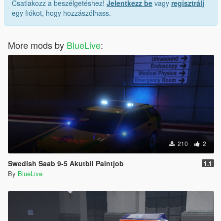
Csatlakozz a beszélgetéshez!
Jelentkezz be
vagy
regisztrálj
egy fiókot, hogy hozzászólhass.
More mods by
BlueLive
:
210
2
Swedish Saab 9-5 Akutbil Paintjob
1.1
By
BlueLive