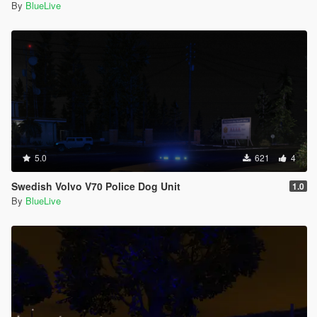
By
BlueLive
5.0
621
4
Swedish Volvo V70 Police Dog Unit
1.0
By
BlueLive