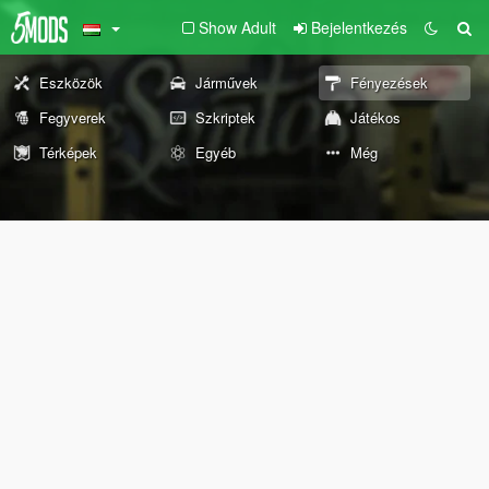
Show Adult
Bejelentkezés
Eszközök
Járművek
Fényezések
Fegyverek
Szkriptek
Játékos
Térképek
Egyéb
Még