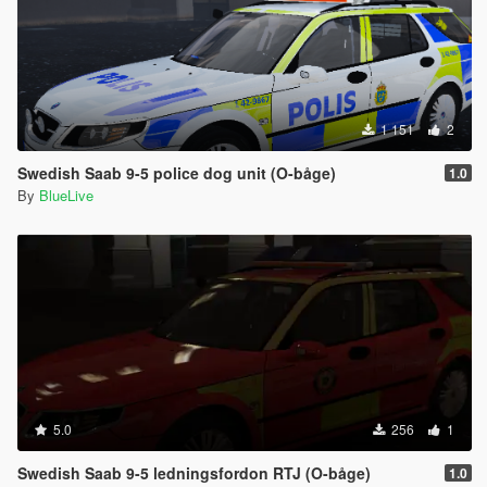
1 151
2
Swedish Saab 9-5 police dog unit (O-båge)
1.0
By
BlueLive
5.0
256
1
Swedish Saab 9-5 ledningsfordon RTJ (O-båge)
1.0