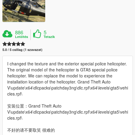
886
5
Letöltés
Tetszik
5.0 / 5 csillag (1 szavazat)
I changed the texture and the exterior special police helicopter.
The original model of the helicopter is GTA5 special police
helicopter. We can replace the model to experience the
installation location of the helicopter. Grand Theft Auto
V\update\x64\dlcpacks\patchday3ng\dlc.rpf\x64\levels\gta5\vehi
cles.rpf\
安装位置：Grand Theft Auto
V\update\x64\dlcpacks\patchday3ng\dlc.rpf\x64\levels\gta5\vehi
cles.rpf\
不好的请不要取笑 很难的