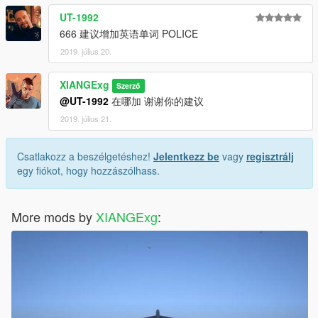
UT-1992
666 建议增加英语单词 POLICE
2019. július 20.
XIANGExg
Szerző
@UT-1992
在哪加 谢谢你的建议
2019. július 21.
Csatlakozz a beszélgetéshez!
Jelentkezz be
vagy
regisztrálj
egy fiókot, hogy hozzászólhass.
More mods by
XIANGExg
: