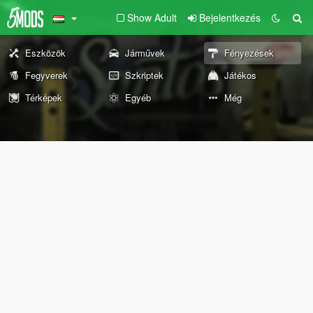
Show Adult
Bejelentkezés
Eszközök
Járművek
Fényezések
Fegyverek
Szkriptek
Játékos
Térképek
Egyéb
Még