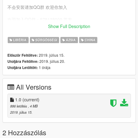
不会安装请加QQ群 欢迎你加入
欢迎加入QQ群：578128009 首发
Show Full Description
本人现用QQ721872259
还有特警车下面有链接
LIBÉRIA
SŰRGŐSSÉGI
ÁZSIA
CHINA
2019. július 15.
Először Feltöltve:
2019. július 20.
Utoljára Feltöltve:
1 órája
Utoljára Letöltött:
All Versions
1.0
(current)
886 letöltés
, 4 MB
2019. július 15.
2 Hozzászólás