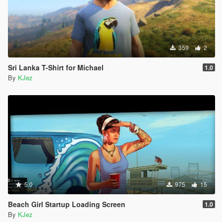
359
2
Sri Lanka T-Shirt for Michael
1.0
By
KJez
5.0
975
15
Beach Girl Startup Loading Screen
1.0
By
KJez