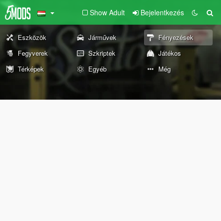
Show Adult
Bejelentkezés
Eszközök
Járművek
Fényezések
Fegyverek
Szkriptek
Játékos
Térképek
Egyéb
Még