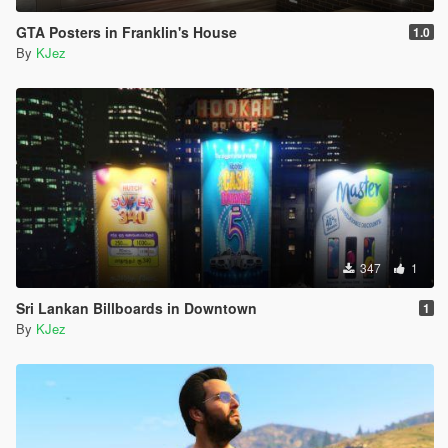
GTA Posters in Franklin's House
1.0
By
KJez
347
1
Sri Lankan Billboards in Downtown
1
By
KJez