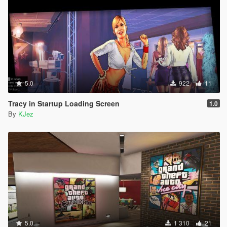
5.0
922
11
Tracy in Startup Loading Screen
1.0
By
KJez
5.0
1 310
21