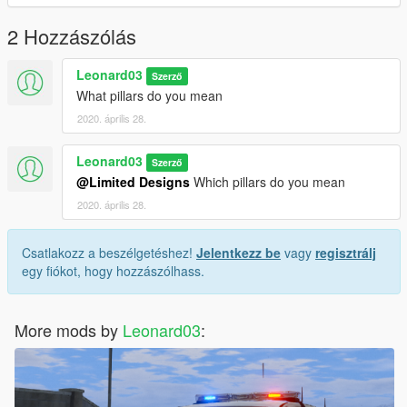
2 Hozzászólás
Leonard03
Szerző
What pillars do you mean
2020. április 28.
Leonard03
Szerző
@Limited Designs
Which pillars do you mean
2020. április 28.
Csatlakozz a beszélgetéshez!
Jelentkezz be
vagy
regisztrálj
egy fiókot, hogy hozzászólhass.
More mods by
Leonard03
: