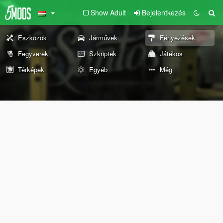
Show Adult
Bejelentkezés
Eszközök
Járművek
Fényezések
Fegyverek
Szkriptek
Játékos
Térképek
Egyéb
Még