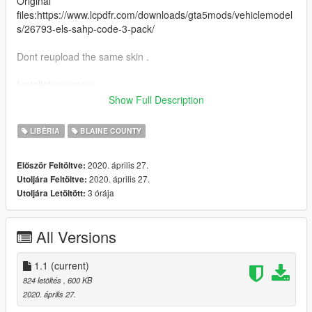
Original
files:https://www.lcpdfr.com/downloads/gta5mods/vehiclemodel
s/26793-els-sahp-code-3-pack/
Dont reupload the same skin .
Installation: open
OPENIV/mods/update/x64/dlcpacks/latestpatchday/dlc.rpf/x64/l
Show Full Description
evels/gta5/vehicles.rpf
LIBÉRIA
BLAINE COUNTY
Now open the ytd file (make sure to enable edit mode)
2020. április 27.
Először Feltöltve:
and search sign
2020. április 27.
Utoljára Feltöltve:
rename the new file with a number and you are good to go.
3 órája
Utoljára Letöltött:
Just safe and run the game.
All Versions
1.1
(current)
824 letöltés
, 600 KB
2020. április 27.