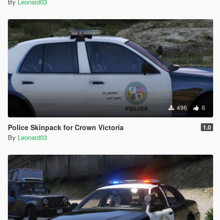
By
Leonard03
496
6
Police Skinpack for Crown Victoria
1.0
By
Leonard03