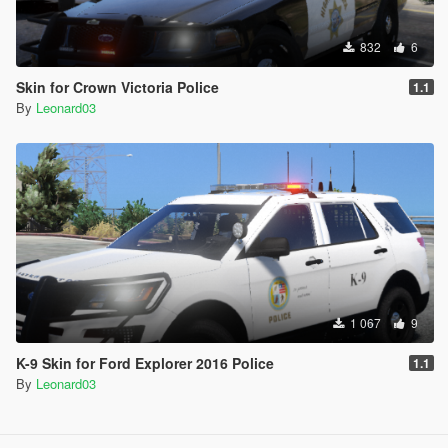
832
6
Skin for Crown Victoria Police
1.1
By
Leonard03
1 067
9
K-9 Skin for Ford Explorer 2016 Police
1.1
By
Leonard03