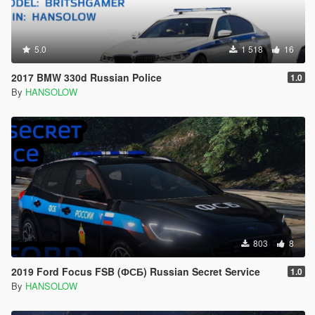
5.0
1 518
16
2017 BMW 330d Russian Police
1.0
By
HANSOLOW
803
8
2019 Ford Focus FSB (ФСБ) Russian Secret Service
1.0
By
HANSOLOW