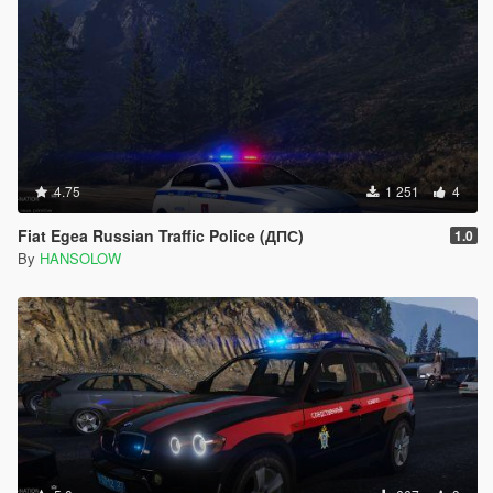
4.75
1 251
4
Fiat Egea Russian Traffic Police (ДПС)
1.0
By
HANSOLOW