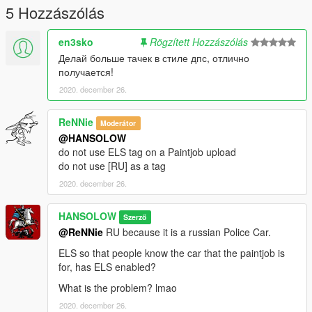
hicles.rpf\
5 Hozzászólás
Add the files of the original car into that .rpf.
en3sko
Rögzített Hozzászólás
Now open my download and replace the files inside that with
Делай больше тачек в стиле дпс, отлично
the files of the original vehicle
получается!
2020. december 26.
ReNNie
Moderátor
@HANSOLOW
do not use ELS tag on a Paintjob upload
do not use [RU] as a tag
2020. december 26.
HANSOLOW
Szerző
@ReNNie
RU because it is a russian Police Car.
ELS so that people know the car that the paintjob is
for, has ELS enabled?
What is the problem? lmao
2020. december 26.