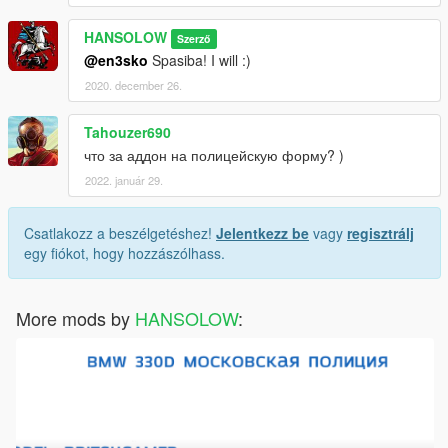
HANSOLOW
Szerző
@en3sko
Spasiba! I will :)
2020. december 26.
Tahouzer690
что за аддон на полицейскую форму? )
2022. január 29.
Csatlakozz a beszélgetéshez!
Jelentkezz be
vagy
regisztrálj
egy fiókot, hogy hozzászólhass.
More mods by
HANSOLOW
: