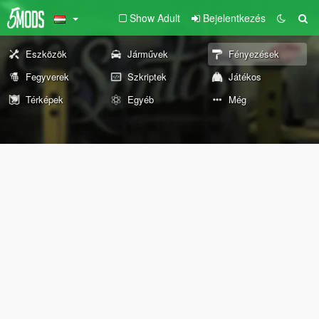
Show Adult
Bejelentkezés
Eszközök
Járművek
Fényezések
Fegyverek
Szkriptek
Játékos
Térképek
Egyéb
Még