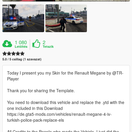
1 080
2
Letöltés
Tetszik
5.0 / 5 csillag (1 szavazat)
Today I present you my Skin for the Renault Megane by @TR-
Player
Thank you for sharing the Template.
You need to download this vehicle and replace the .ytd with the
one included in this Download
https://de.gta5-mods.com/vehicles/renault-megane-4-iv-
turkish-police-pack-replace-els
All Credits to the People who made the Vehicle, I just did the