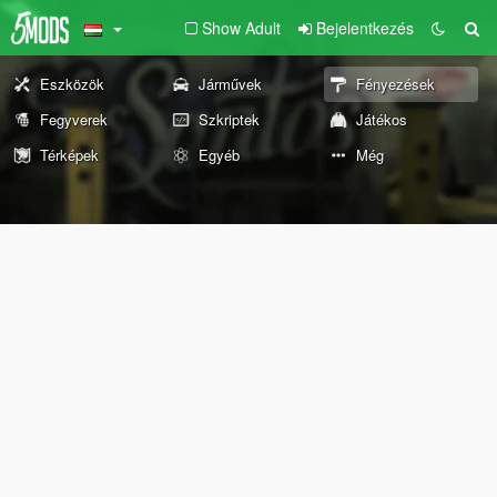
Show Adult
Bejelentkezés
Eszközök
Járművek
Fényezések
Fegyverek
Szkriptek
Játékos
Térképek
Egyéb
Még