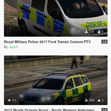
525
7
Royal Military Police 2017 Ford Transit Custom PTV
1.0
By
JackC
5.0
343
5
2013 Skoda Octavia Scout - South Western Ambulance Service RRV
1.0