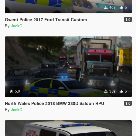
403
5
Gwent Police 2017 Ford Transit Custom
1.0
By
JackC
5.0
359
5
North Wales Police 2018 BMW 330D Saloon RPU
1.0
By
JackC