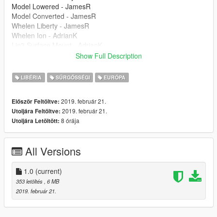
Model Lowered - JamesR
Model Converted - JamesR
Whelen Liberty - JamesR
Whelen Ion - AdrianK
Lin3 Surface Mount - AdrianK
Skin - JackC (_britgamer_)
Show Full Description
Setup - XENON
ELS Config - XENON
LIBÉRIA
SŰRGŐSSÉGI
EURÓPA
2019. február 21.
Először Feltöltve:
2019. február 21.
Utoljára Feltöltve:
8 órája
Utoljára Letöltött:
All Versions
1.0
(current)
353 letöltés
, 6 MB
2019. február 21.