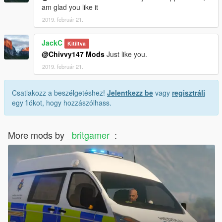
am glad you like it
2019. február 21.
JackC
Kitíltva
@Chivvy147 Mods
Just like you.
2019. február 21.
Csatlakozz a beszélgetéshez!
Jelentkezz be
vagy
regisztrálj
egy fiókot, hogy hozzászólhass.
More mods by
_britgamer_
: