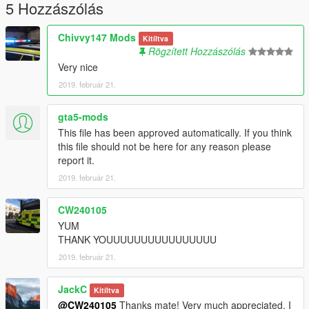
5 Hozzászólás
Chivvy147 Mods
Kitíltva
Rögzített Hozzászólás
Very nice
2019. február 21.
gta5-mods
This file has been approved automatically. If you think
this file should not be here for any reason please
report it.
2019. február 21.
CW240105
YUM
THANK YOUUUUUUUUUUUUUUUU
2019. február 21.
JackC
Kitíltva
@CW240105
Thanks mate! Very much appreciated, I