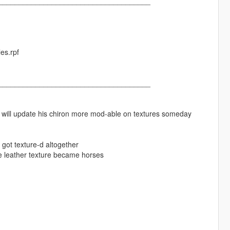
_____________________________________
es.rpf
_____________________________________
korn will update his chiron more mod-able on textures someday
 got texture-d altogether
ire leather texture became horses