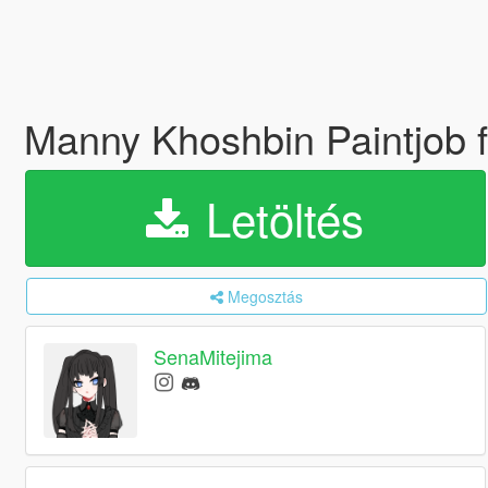
Manny Khoshbin Paintjob f
Letöltés
Megosztás
SenaMitejima