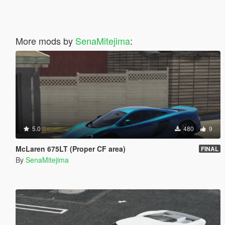
More mods by
SenaMitejima
:
5.0
480
9
McLaren 675LT (Proper CF area)
FINAL
By
SenaMitejima