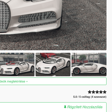
ideók megtekintése
5.0 / 5 csillag (4 szavazat)
Rögzített Hozzászólás