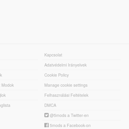
Kapcsolat
Adatvédelmi Irányelvek
k
Cookie Policy
tt Modok
Manage cookie settings
jlok
Felhasználási Feltételek
lista
DMCA
@5mods a Twitter-en
5mods a Facebook-on