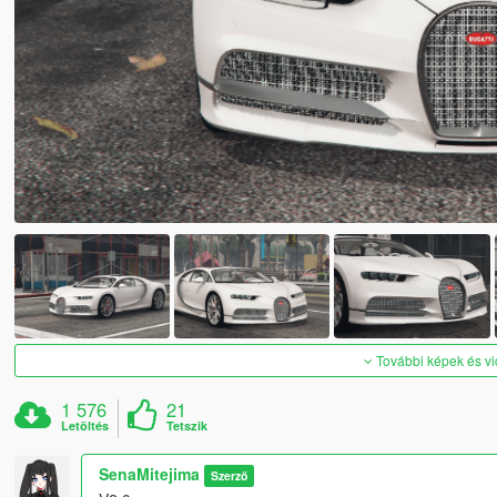
További képek és v
1 576
21
Letöltés
Tetszik
SenaMitejima
Szerző