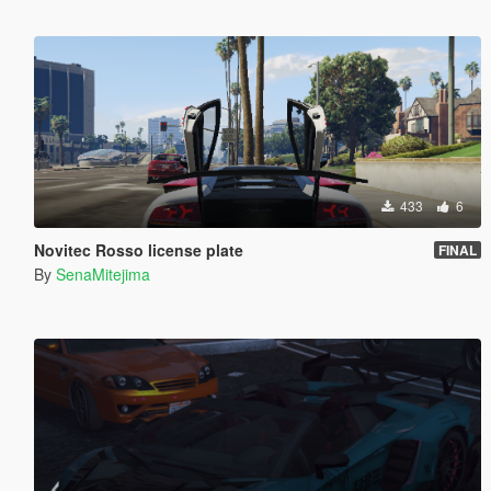
433
6
Novitec Rosso license plate
FINAL
By
SenaMitejima