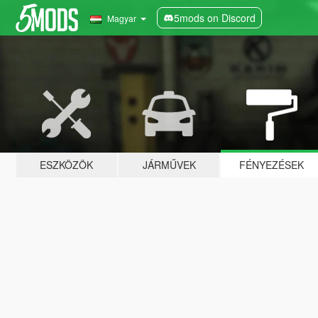
5mods on Discord
Magyar
ESZKÖZÖK
JÁRMŰVEK
FÉNYEZÉSEK