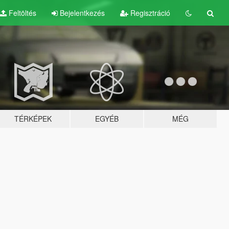
Feltöltés
Bejelentkezés
Regisztráció
TÉRKÉPEK
EGYÉB
MÉG