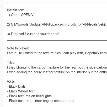
____________________________________________________
Installation:
1) Open 'OPENIV'
2) GTAV/mods/Update/x64/dlcpacks/chiron/dlc.rpf/x64/levels/vehicl
3) Drop ytd file in and you're done!
____________________________________________________
Note to player:
I am quite limited to the texture files I can play with, Hopefully 
Tries:
I tried changing the carbon texture for the rear but the side carbon
I tried adding the horse leather texture on the interior but the ent
V2.0:
- Black Dials
- Black Wheel Arch
- Black textures on headlights
- Black texture on inner engine compartment