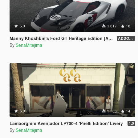
5.0
1 617
18
Manny Khoshbin's Ford GT Heritage Edition [Addon File Conversion]
ADDON FILE 4.0
By
SenaMitejima
5.0
1 786
14
Lamborghini Aventador LP700-4 'Pirelli Edition' Livery
1.0
By
SenaMitejima