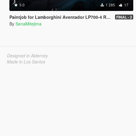
5.0
1 285
17
Paintjob for Lamborghini Aventador LP700-4 Roadster (Hatsune Miku - Project DIVA)
FINAL - 2
By
SenaMitejima
Designed in Alderney
Made in Los Santos