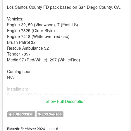
Los Santos County FD pack based on San Diego County, CA.
Vehicles:
Engine 32, 50 (Vinewood), 7 (East LS)
Engine 7325 (Older Style)
Engine 7418 (White over red cab)
Brush Patrol 32
Rescue Ambulance 32
Tender 7897
Medic 97 (Red/White), 297 (White/Red)
Coming soon:
N/A
Installation:
Extract the PNGs and replace the corresponding livery in the
vehicles' ytds. The file name corresponds to the vehicle it
Show Full Description
belongs to.
SŰRGŐSSÉGI
LOS SANTOS
Vehicle models used:
-
MonkeyPolice188's LSFD Pack (Engine - lsfdtruck and Squad
2024. július 8.
Először Feltöltve:
- lsfd5)