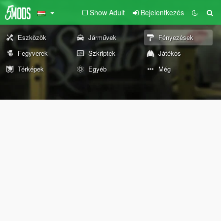
Show Adult
Bejelentkezés
Eszközök
Járművek
Fényezések
Fegyverek
Szkriptek
Játékos
Térképek
Egyéb
Még