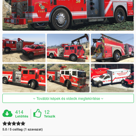
További képek és videók megtekintése
414
12
Letöltés
Tetszik
5.0 / 5 csillag (1 szavazat)