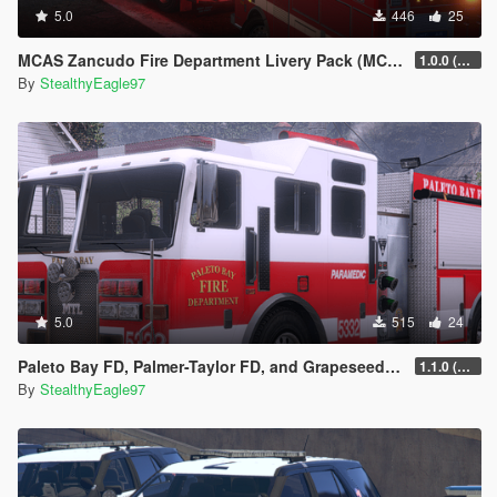
5.0
446
25
MCAS Zancudo Fire Department Livery Pack (MCAS Miramar) | EUP
1.0.0 (Main Pack)
By
StealthyEagle97
5.0
515
24
Paleto Bay FD, Palmer-Taylor FD, and Grapeseed Volunteer FD Liveries
1.1.0 (Additional Departments)
By
StealthyEagle97