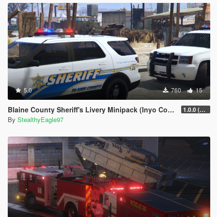
5.0
760
15
Blaine County Sheriff's Livery Minipack (Inyo County) | Carcol and DLS V2 Config
1.0.0 (Main Pack)
By
StealthyEagle97