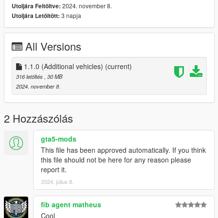
2024. november 8.
Utoljára Feltöltve:
3 napja
Utoljára Letöltött:
!! NOTE: You may also utilize the engine from
MonkeyPolice188's Improved MTL Engine
since it is the
same. !!
All Versions
-
L'kid's MTL Pumper
1.1.0 (Additional vehicles)
(current)
-
Tidemo's Sandstorm Ambulance
316 letöltés
, 30 MB
2024. november 8.
-
Nacho's Speedo Ambulance
-SanFire logo by Mickey
2 Hozzászólás
-Los Santos County Fire Authority logo by me
gta5-mods
This file has been approved automatically. If you think
Thank you for downloading!
this file should not be here for any reason please
-Do not claim as your own or reupload
report it.
-Non-commercial use
2024. július 8.
Changelogs:
1.0.0 (7/7/2024)
fib agent matheus
Initial Release
Cool