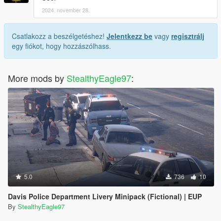
2024. november 28.
1.1.0 (11/8/2024)
Added Medic 97, 297
Added Tender 7897
Csatlakozz a beszélgetéshez!
Jelentkezz be
vagy
regisztrálj
Added Rescue Ambulance 32
egy fiókot, hogy hozzászólhass.
More mods by
StealthyEagle97
:
5.0
736
10
Davis Police Department Livery Minipack (Fictional) | EUP
By
StealthyEagle97