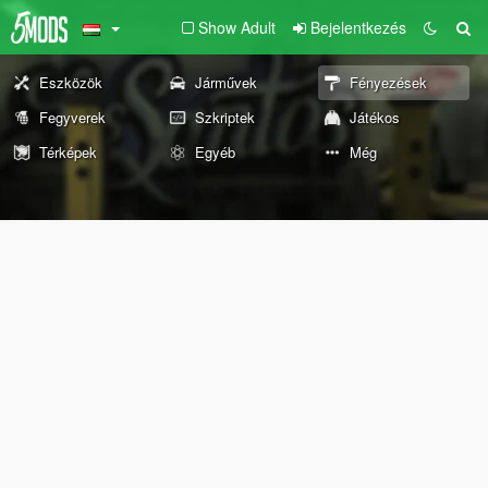
Show Adult
Bejelentkezés
Eszközök
Járművek
Fényezések
Fegyverek
Szkriptek
Játékos
Térképek
Egyéb
Még