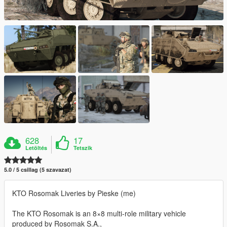
628
17
Letöltés
Tetszik
5.0 / 5 csillag (5 szavazat)
KTO Rosomak Liveries by Pieske (me)
The KTO Rosomak is an 8×8 multi-role military vehicle
produced by Rosomak S.A.,