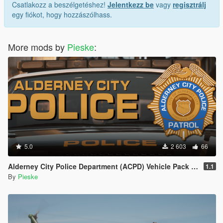
Csatlakozz a beszélgetéshez!
Jelentkezz be
vagy
regisztrálj
egy fiókot, hogy hozzászólhass.
More mods by
Pieske
:
5.0
2 603
66
Alderney City Police Department (ACPD) Vehicle Pack [Add-On | Map-Edit | LCPP]
1.1
By
Pieske