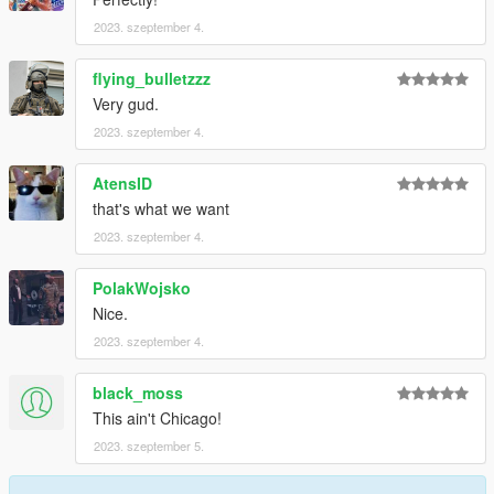
2023. szeptember 4.
flying_bulletzzz
Very gud.
2023. szeptember 4.
AtensID
that's what we want
2023. szeptember 4.
PolakWojsko
Nice.
2023. szeptember 4.
black_moss
This ain't Chicago!
2023. szeptember 5.