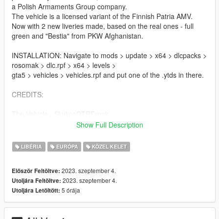
a Polish Armaments Group company.
The vehicle is a licensed variant of the Finnish Patria AMV.
Now with 2 new liveries made, based on the real ones - full
green and "Bestia" from PKW Afghanistan.
INSTALLATION: Navigate to mods > update > x64 > dlcpacks >
rosomak > dlc.rpf > x64 > levels >
gta5 > vehicles > vehicles.rpf and put one of the .ytds in there.
CREDITS:
The Vehicle - SkylineGTRFreak
Livery - Pieske
Show Full Description
PIctures - Wąsacz, Pieske
LIBÉRIA
EURÓPA
KÖZEL KELET
Contact me on Discord if you find any issues. My discord:
https://discord.gg/6rdXhX6pfN
2023. szeptember 4.
Először Feltöltve:
2023. szeptember 4.
Utoljára Feltöltve:
5 órája
Utoljára Letöltött: