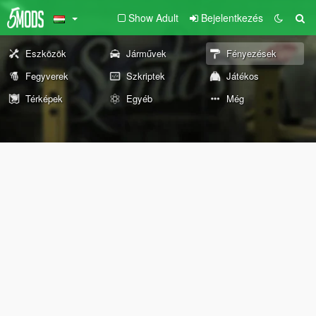
Show Adult
Bejelentkezés
Eszközök
Járművek
Fényezések
Fegyverek
Szkriptek
Játékos
Térképek
Egyéb
Még