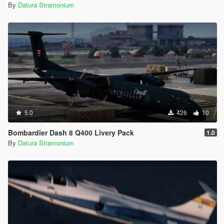
By
Datura Stramonium
5.0
426
10
Bombardier Dash 8 Q400 Livery Pack
1.0
By
Datura Stramonium