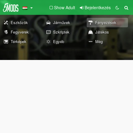
Show Adult
Bejelentkezés
Eszközök
Járművek
Fényezések
Fegyverek
Szkriptek
Játékos
Térképek
Egyéb
Még