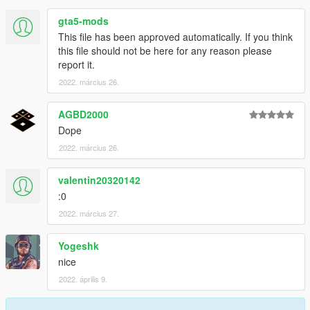
gta5-mods
This file has been approved automatically. If you think
this file should not be here for any reason please
report it.
2022. március 26.
AGBD2000
Dope
2022. március 26.
valentin20320142
:0
2022. március 27.
Yogeshk
nice
2022. április 9.