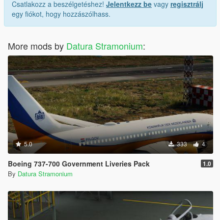
Csatlakozz a beszélgetéshez!
Jelentkezz be
vagy
regisztrálj
egy fiókot, hogy hozzászólhass.
More mods by
Datura Stramonium
:
5.0
333
4
Boeing 737-700 Government Liveries Pack
1.0
By
Datura Stramonium