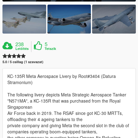
238
5
Letöltés
Tetszik
5.0 / 5 csillag (1 szavazat)
KC-135R Meta Aerospace Livery by Root#3404 (Datura
Stramonium)
The following livery depicts Meta Strategic Aerospace Tanker
"N571MA", a KC-135R that was purchased from the Royal
Singaporean
Air Force back in 2019. The RSAF since got KC-30 MRTTs,
offloading their 4 ageing tankers to the
private company and giving Meta the second slot in the club of
companies operating boom-equipped tankers,
the other company in question being Omega Air Refueling.