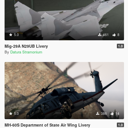
5.0
461
8
Mig-29A N29UB Livery
1.0
By
Datura Stramonium
5.0
386
14
MH-60S Department of State Air Wing Livery
1.0