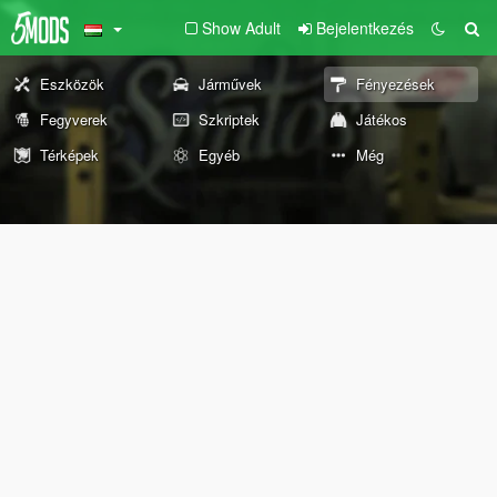
Show Adult
Bejelentkezés
Eszközök
Járművek
Fényezések
Fegyverek
Szkriptek
Játékos
Térképek
Egyéb
Még