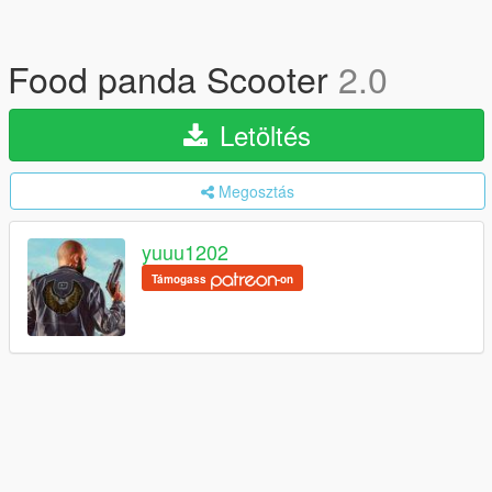
Food panda Scooter
2.0
Letöltés
Megosztás
yuuu1202
Támogass
-on