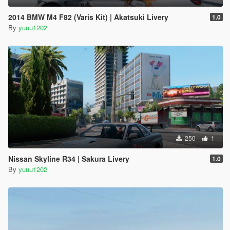
2014 BMW M4 F82 (Varis Kit) | Akatsuki Livery
1.0
By
yuuu1202
250
1
Nissan Skyline R34 | Sakura Livery
1.0
By
yuuu1202