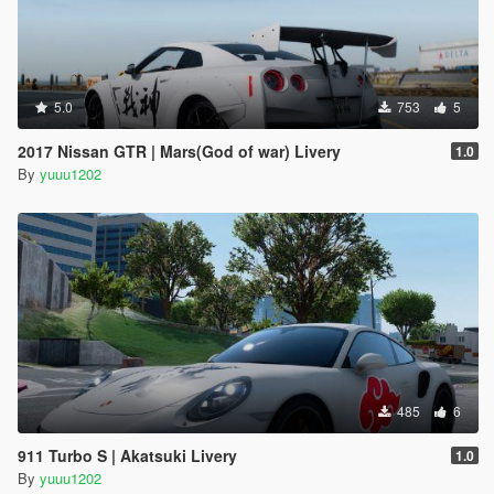
5.0
753
5
2017 Nissan GTR | Mars(God of war) Livery
1.0
By
yuuu1202
485
6
911 Turbo S | Akatsuki Livery
1.0
By
yuuu1202