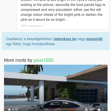
looking at the picture. secondly the food panda logo is
compressed and very pixculated. either use the old
orange colour intead of the bright pink or darken the
pink so it wount be so bright...
2021. augusztus 2.
Csatlakozz a beszélgetéshez!
Jelentkezz be
vagy
regisztrálj
egy fiókot, hogy hozzászólhass.
More mods by
yuuu1202
:
4.75
580
7