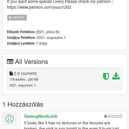
If you want some special Livery.Please check my patreon :
https://www.patreon.com/yuuu1202
LIBÉRIA
2021. július 30.
Először Feltöltve:
2021. augusztus 1.
Utoljára Feltöltve:
7 órája
Utoljára Letöltött:
All Versions
2.0
(current)
779 letöltés
, 200 KB
2021. augusztus 1.
1 Hozzászólás
GamngNerdLeith
it looks like it has no textures or the texures are
broken, the pink is soo bright in the eyes it hurts just