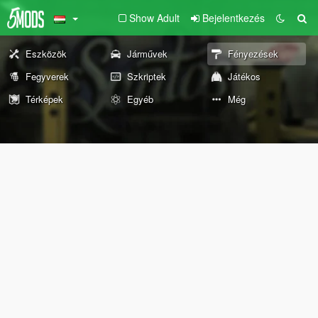
Show Adult
Bejelentkezés
Eszközök
Járművek
Fényezések
Fegyverek
Szkriptek
Játékos
Térképek
Egyéb
Még