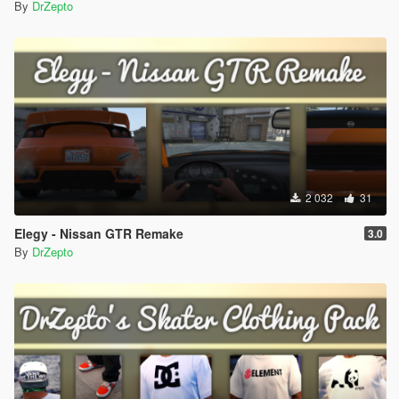
By
DrZepto
2 032
31
Elegy - Nissan GTR Remake
3.0
By
DrZepto