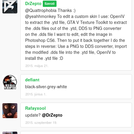
DrZepto
Szerző
@Quattrophobia Thanks :)
@yeahhmonkey To edit a custom skin I use: OpenIV
to extract the .ytd file, GTA V Texture Toolkit to extract
the .dds files out of the .ytd, DDS to PNG converter
on the .dds file I want to edit, edit the image in
Photoshop CS6. Then to put it back together I do the
steps in reverse: Use a PNG to DDS converter, import
the modified .dds file into the .ytd file, OpenIV to
install the .ytd file :D
2015. május 21.
defiant
black-silver-grey-white
2015. június 1.
Rafayxool
update?
@DrZepto
2015. szeptember 19.