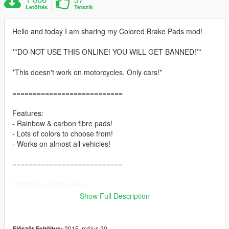
Letöltés
Tetszik
Hello and today I am sharing my Colored Brake Pads mod!
**DO NOT USE THIS ONLINE! YOU WILL GET BANNED!**
*This doesn't work on motorcycles. Only cars!*
===========================
Features:
- Rainbow & carbon fibre pads!
- Lots of colors to choose from!
- Works on almost all vehicles!
===========================
Installation Instructions:
1. Start up OpenIV.
Show Full Description
2. Go to the directory: x64e.rpf > levels > gta5 > vehicles.rpf
3. Enable 'edit mode' and right click on the file called
'vehshare.ytd'
2015. május 20.
Először Feltöltve: