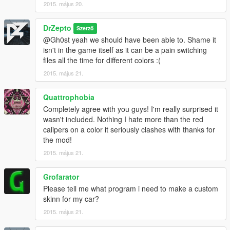
2015. május 20.
DrZepto
Szerző
@Gh0st yeah we should have been able to. Shame it
isn't in the game itself as it can be a pain switching
files all the time for different colors :(
2015. május 21.
Quattrophobia
Completely agree with you guys! I'm really surprised it
wasn't included. Nothing I hate more than the red
calipers on a color it seriously clashes with thanks for
the mod!
2015. május 21.
Grofarator
Please tell me what program i need to make a custom
skinn for my car?
2015. május 21.