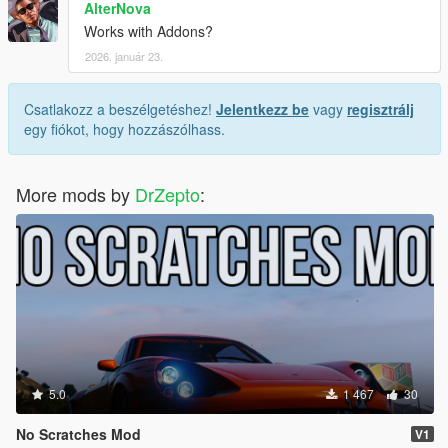
AlterNova
Works with Addons?
2026. január 23.
Csatlakozz a beszélgetéshez!
Jelentkezz be
vagy
regisztrálj
egy fiókot, hogy hozzászólhass.
More mods by
DrZepto
:
5.0
1 467
30
No Scratches Mod
V1