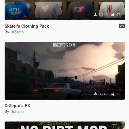
3 342
67
Skater's Clothing Pack
v3
By
DrZepto
3 249
22
DrZepto's FX
By
DrZepto