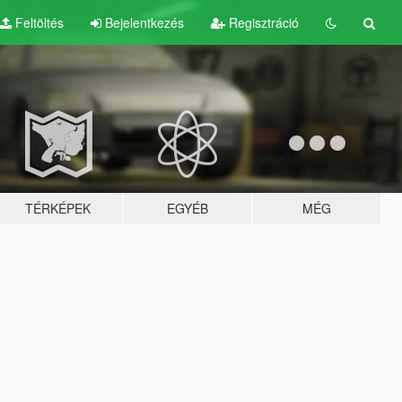
Feltöltés
Bejelentkezés
Regisztráció
TÉRKÉPEK
EGYÉB
MÉG