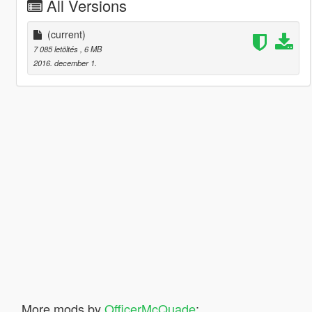
All Versions
(current)
7 085 letöltés
, 6 MB
2016. december 1.
More mods by
OfficerMcQuade
: