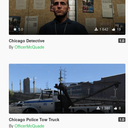
5.0
1 642
19
Chicago Detective
1.0
By
OfficerMcQuade
1 386
8
Chicago Police Tow Truck
1.0
By
OfficerMcQuade