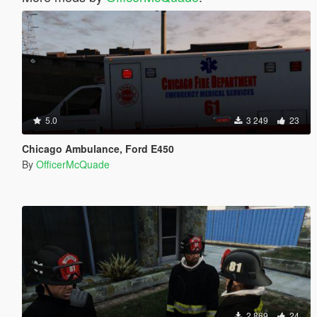
5.0
3 249
23
Chicago Ambulance, Ford E450
By
OfficerMcQuade
2 869
24