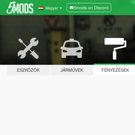
5mods on Discord
Magyar
ESZKÖZÖK
JÁRMŰVEK
FÉNYEZÉSEK