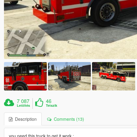
7 087
46
Letöltés
Tetszik
Description
Comments (13)
you need this truck to get it work :