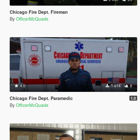
Chicago Fire Dept. Fireman
By
OfficerMcQuade
4.0
1 814
8
Chicago Fire Dept. Paramedic
1.0
By
OfficerMcQuade