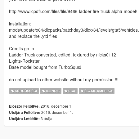
http://www.lcpdfr.com/files/file/9466-ladder-fire-truck-alpha-model/
installation:
mods/update/x64/dlcpacks/patchday3/dlc/x64/levels/gta5/vehicles.
and replace the .ytd files
Credits go to :
Ladder Truck converted, edited, textured by nicks0112
Lights-Rockstar
Base model bought from TurboSquid
do not upload to other website without my permission !!!
SŰRGŐSSÉGI
ILLINOIS
USA
ÉSZAK-AMERIKA
2016. december 1.
Először Feltöltve:
2016. december 1.
Utoljára Feltöltve:
3 órája
Utoljára Letöltött: