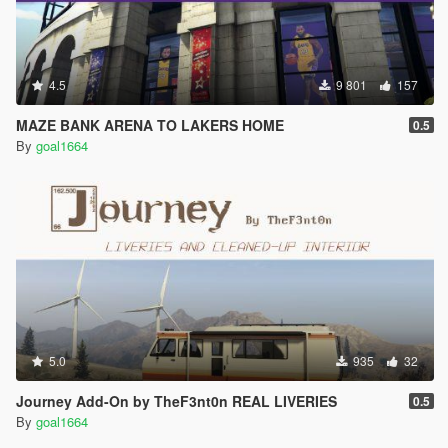
4.5
9 801
157
MAZE BANK ARENA TO LAKERS HOME
0.5
By
goal1664
5.0
935
32
Journey Add-On by TheF3nt0n REAL LIVERIES
0.5
By
goal1664