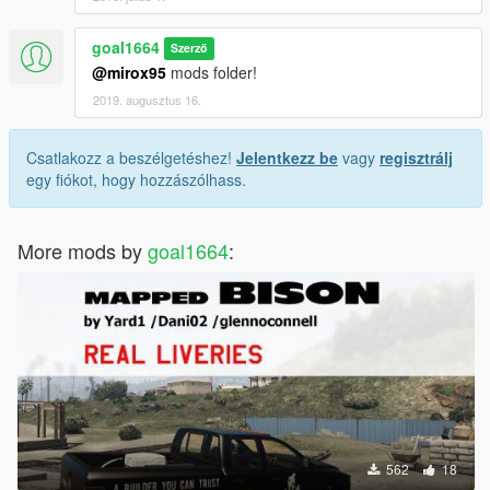
goal1664
Szerző
@mirox95
mods folder!
2019. augusztus 16.
Csatlakozz a beszélgetéshez!
Jelentkezz be
vagy
regisztrálj
egy fiókot, hogy hozzászólhass.
More mods by
goal1664
:
562
18