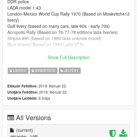
DDR police
LADA model 1:43
London-Mexico World Cup Rally 1970 (Based on Moskvitch412
livery)
Gulf livery (based on many cars, late 60s - early 70s)
Acropolis Rally (Based on 76-77-78 editions lada liveries)
Stripes #80 (based on 1980 lada unknow model)
Blue stripes (Based on 1980 Lada VTS)
Drop files in respective folders
Show Full Description
model files
LIBÉRIA
NEMZETKÖZI
JELVÉNY
mods\update\x64\dlcpacks\patchday19ng\dlc.rpf\x64\levels\gta
5\vehicles.rpf
2019. február 22.
Először Feltöltve:
2019. február 22.
Utoljára Feltöltve:
Liveries
9 órája
Utoljára Letöltött:
mods\update\x64\dlcpacks\patchday19ng\dlc.rpf\x64\levels\pat
chday19ng\vehiclemods\cheburek_mods.rpf
All Versions
(current)
888 letöltés
, 3 MB