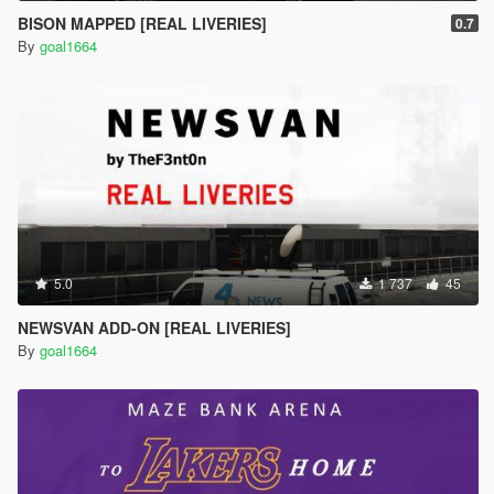
BISON MAPPED [REAL LIVERIES]
0.7
By
goal1664
5.0
1 737
45
NEWSVAN ADD-ON [REAL LIVERIES]
By
goal1664