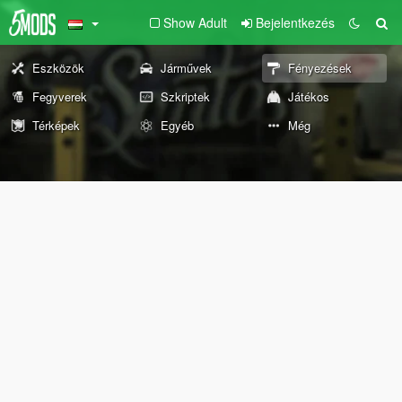
Show Adult
Bejelentkezés
Eszközök
Járművek
Fényezések
Fegyverek
Szkriptek
Játékos
Térképek
Egyéb
Még