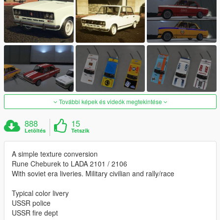
További képek és videók megtekintése
888
15
Letöltés
Tetszik
A simple texture conversion
Rune Cheburek to LADA 2101 / 2106
With soviet era liveries. Military civilian and rally/race
Typical color livery
USSR police
USSR fire dept