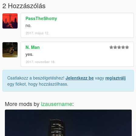
2 Hozzászólás
PassTheShotty
no.
2017. május 12.
N. Man
yes.
2017. november 18.
Csatlakozz a beszélgetéshez!
Jelentkezz be
vagy
regisztrálj
egy fiókot, hogy hozzászólhass.
More mods by
izausername
: