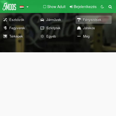
Show Adult
Bejelentkezés
Eszközök
Járművek
Fényezések
Fegyverek
Szkriptek
Játékos
Térképek
Egyéb
Még