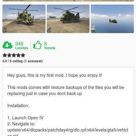
346
8
Letöltés
Tetszik
5.0 / 5 csillag (1 szavazat)
Hey guys, this is my first mod, I hope you enjoy it!
This mods comes with texture backups of the files you will be
replacing just in case you dont back up
Installation:
1. Launch Open IV
2. Navigate to:
update/x64/dlcpacks/patchday4ng/dlc.rpf/x64/levels/gta5/vehicl
es.rpf