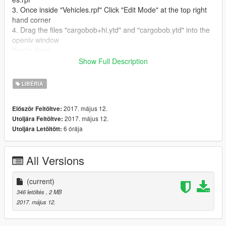
3. Once inside "Vehicles.rpf" Click "Edit Mode" at the top right
hand corner
4. Drag the files "cargobob+hi.ytd" and "cargobob.ytd" into the
openiv window
You're done
Show Full Description
To undo this mod, follow the same instructions except replace
the two cargobob files with the ones in the "Backup File" folder
LIBÉRIA
included in this mod
2017. május 12.
Először Feltöltve:
Thanks for Downloading ;)
2017. május 12.
Utoljára Feltöltve:
6 órája
Utoljára Letöltött:
BTW, there are actually 2 different skins in this mod, the skins
are automatically activated based off of graphics settings.
All Versions
(current)
346 letöltés
, 2 MB
2017. május 12.