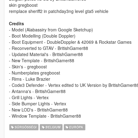
skin gregboost
remplace sheriff2 in patchday3ng level gta5 vehicle
Credits
- Model (Alabassiry from Google Sketchup)
- Boot Modelling (Double Doppler)
- Boot Equipment - DoubleDoppler & 42069 & Rockstar Games
- Reconverted to GTAV - BritishGamer88
- Updated Material's - BritishGamer88
- New Template - BritishGamer88
- Skin's - gregboost
- Numberplates gregboost
- Rims - Luke Brazier
- Code3 Defender - Vertex edited to UK Version by BritishGamer8
- Antanna's - BritishGamer88
- Grill Lights - Vertex
- Side Bumper Lights - Vertex
- New LOD's - BritishGamer88
- Window Template - BritishGamer88
SŰRGŐSSÉGI
BELGIUM
EURÓPA