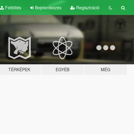
Feltöltés
Bejelentkezés
Regisztráció
TÉRKÉPEK
EGYÉB
MÉG