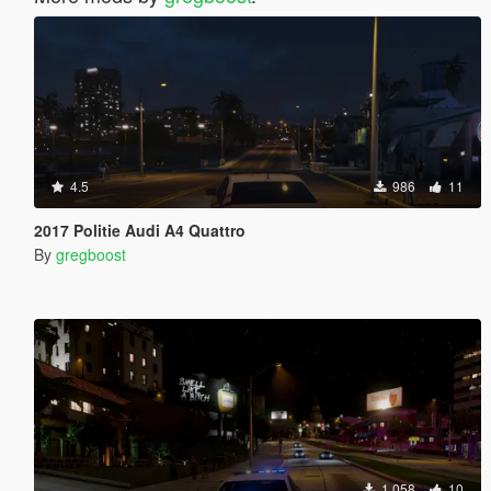
4.5
986
11
2017 Politie Audi A4 Quattro
By
gregboost
1 058
10