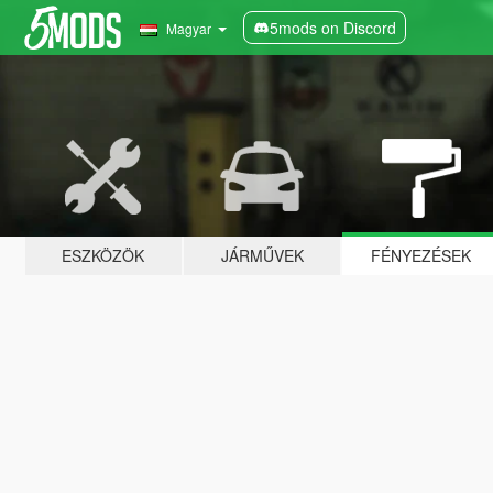
5mods on Discord
Magyar
ESZKÖZÖK
JÁRMŰVEK
FÉNYEZÉSEK