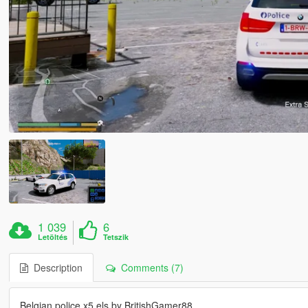
1 039
6
Letöltés
Tetszik
Description
Comments (7)
Belgian police x5 els by BritishGamer88