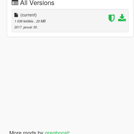
All Versions
(current)
1 038 letöltés
, 20 MB
2017. január 30.
More mods by
gregboost
: