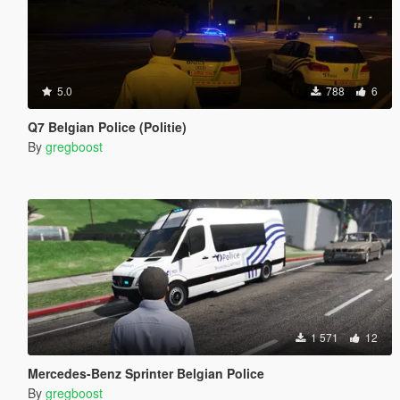
5.0
788
6
Q7 Belgian Police (Politie)
By
gregboost
1 571
12
Mercedes-Benz Sprinter Belgian Police
By
gregboost