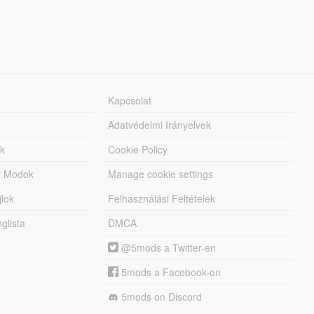
Kapcsolat
Adatvédelmi Irányelvek
k
Cookie Policy
tt Modok
Manage cookie settings
jlok
Felhasználási Feltételek
lista
DMCA
@5mods a Twitter-en
5mods a Facebook-on
5mods on Discord