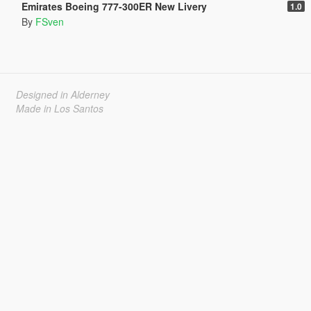
Emirates Boeing 777-300ER New Livery
1.0
By
FSven
Designed in Alderney
Made in Los Santos