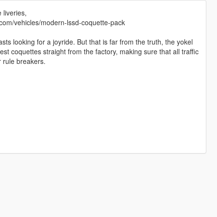
 liveries,
.com/vehicles/modern-lssd-coquette-pack
sts looking for a joyride. But that is far from the truth, the yokel
t coquettes straight from the factory, making sure that all traffic
 rule breakers.