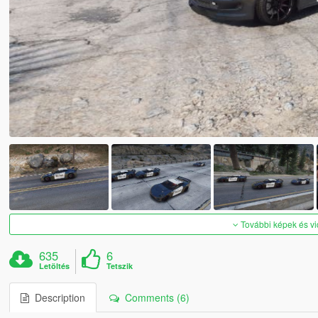
További képek és v
635
6
Letöltés
Tetszik
Description
Comments (6)