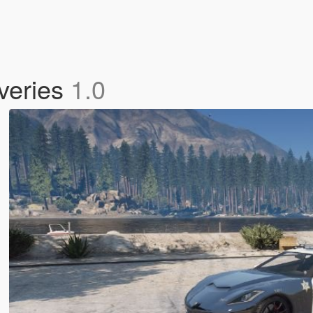
veries
1.0