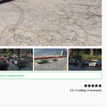
ideók megtekintése
5.0 / 5 csillag (3 szavazat)