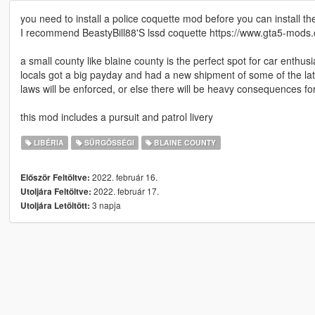
you need to install a police coquette mod before you can install the
I recommend BeastyBill88'S lssd coquette https://www.gta5-mods
a small county like blaine county is the perfect spot for car enthusia
locals got a big payday and had a new shipment of some of the lates
laws will be enforced, or else there will be heavy consequences for
this mod includes a pursuit and patrol livery
LIBÉRIA
SŰRGŐSSÉGI
BLAINE COUNTY
2022. február 16.
Először Feltöltve:
2022. február 17.
Utoljára Feltöltve:
3 napja
Utoljára Letöltött: