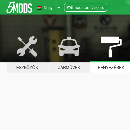
5mods on Discord
Magyar
ESZKÖZÖK
JÁRMŰVEK
FÉNYEZÉSEK