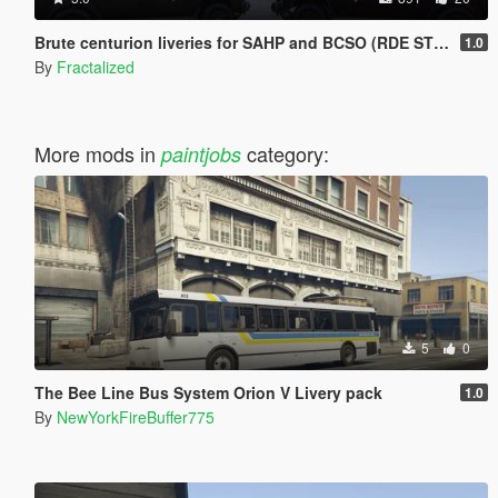
Brute centurion liveries for SAHP and BCSO (RDE STYLE)
1.0
By
Fractalized
More mods in
category:
paintjobs
5
0
The Bee Line Bus System Orion V Livery pack
1.0
By
NewYorkFireBuffer775