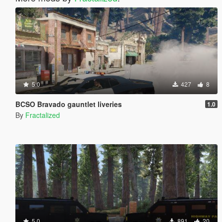
5.0
427
8
BCSO Bravado gauntlet liveries
1.0
By
Fractalized
5.0
891
20