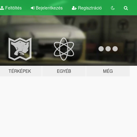
Feltöltés
Bejelentkezés
Regisztráció
TÉRKÉPEK
EGYÉB
MÉG