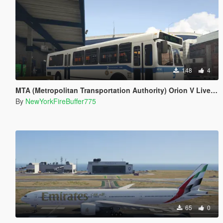
148
4
MTA (Metropolitan Transportation Authority) Orion V Livery Pack
By
NewYorkFireBuffer775
65
0