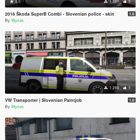
5.0
1 391
5
2016 Škoda SuperB Combi - Slovenian police - skin
1.0
By
Wyruis
1 286
5
VW Transporter | Slovenian Paintjob
1.0
By
Wyruis