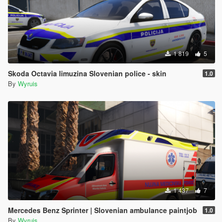
1 819
5
Skoda Octavia limuzina Slovenian police - skin
1.0
By
Wyruis
1 437
7
Mercedes Benz Sprinter | Slovenian ambulance paintjob
1.0
By
Wyruis