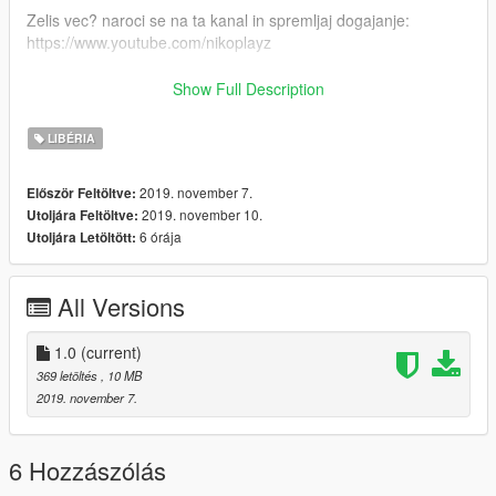
Zelis vec? naroci se na ta kanal in spremljaj dogajanje:
https://www.youtube.com/nikoplayz
Spremljaj dogajanje na Facebooku!
Show Full Description
https://www.facebook.com/nikoplayzslo
LIBÉRIA
ENG
2019. november 7.
Először Feltöltve:
Thanks for downloading my mod!
2019. november 10.
Utoljára Feltöltve:
6 órája
Utoljára Letöltött:
------------------------------------------
1.) place all files into last patchday: Grand Theft Auto V / Mods
All Versions
/ Update / x64 / dlcpacks / Patchday20ng / dlc.rpf / levels / gtav
/ vehicles / vehicles.rpf
1.0
(current)
2.) DONE!
369 letöltés
, 10 MB
2019. november 7.
------------------------------------------
Created by Nikoplayz a.k.a. Wyruis
6 Hozzászólás