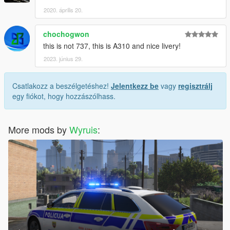
2020. április 20.
chochogwon
this is not 737, this is A310 and nice livery!
2023. június 29.
Csatlakozz a beszélgetéshez!
Jelentkezz be
vagy
regisztrálj
egy fiókot, hogy hozzászólhass.
More mods by
Wyruis
: