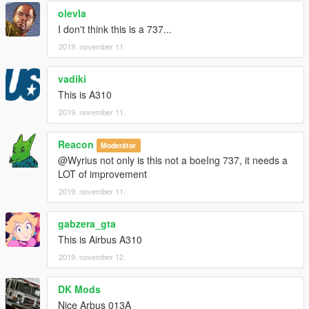
Check youtube channel: https://www.youtube.com/nikoplayz
olevla
I don't think this is a 737...
2019. november 11.
vadiki
This is A310
2019. november 11.
Reacon
Moderátor
@Wyrius not only is this not a boeIng 737, it needs a
LOT of improvement
2019. november 11.
gabzera_gta
This is Airbus A310
2019. november 12.
DK Mods
Nice Arbus 013A