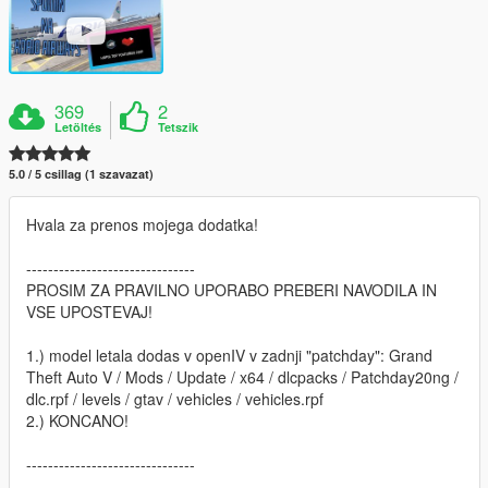
369
2
Letöltés
Tetszik
5.0 / 5 csillag (1 szavazat)
Hvala za prenos mojega dodatka!
-------------------------------
PROSIM ZA PRAVILNO UPORABO PREBERI NAVODILA IN
VSE UPOSTEVAJ!
1.) model letala dodas v openIV v zadnji "patchday": Grand
Theft Auto V / Mods / Update / x64 / dlcpacks / Patchday20ng /
dlc.rpf / levels / gtav / vehicles / vehicles.rpf
2.) KONCANO!
-------------------------------