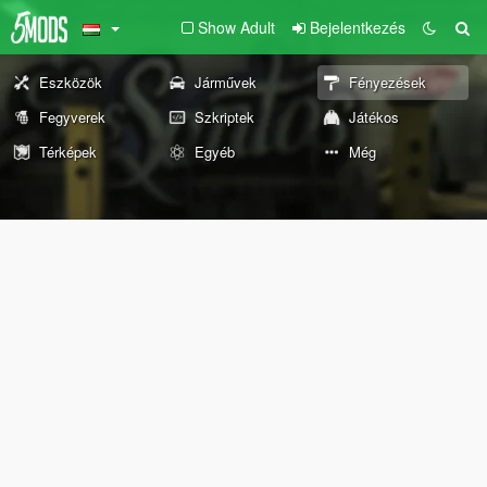
Show Adult
Bejelentkezés
Eszközök
Járművek
Fényezések
Fegyverek
Szkriptek
Játékos
Térképek
Egyéb
Még