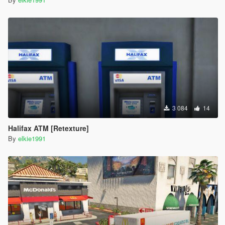
3 084
14
Halifax ATM [Retexture]
By
elkie1991