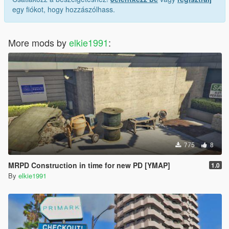
egy fiókot, hogy hozzászólhass.
More mods by
elkie1991
:
775
8
MRPD Construction in time for new PD [YMAP]
1.0
By
elkie1991