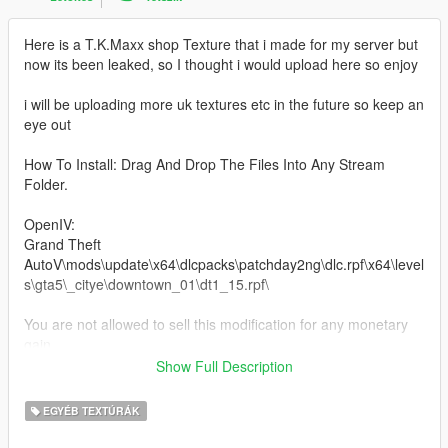
Here is a T.K.Maxx shop Texture that i made for my server but
now its been leaked, so I thought i would upload here so enjoy
i will be uploading more uk textures etc in the future so keep an
eye out
How To Install: Drag And Drop The Files Into Any Stream
Folder.
OpenIV:
Grand Theft
AutoV\mods\update\x64\dlcpacks\patchday2ng\dlc.rpf\x64\level
s\gta5\_citye\downtown_01\dt1_15.rpf\
You are not allowed to sell this modification for any monetary
gain.
Be aware I'm not responsible for any damage caused when
Show Full Description
installing this modification.
EGYÉB TEXTÚRÁK
Need any help or want to check out other textures then come
over to the discord