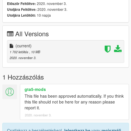
2020. november 3.
Először Feltöltve:
www.discord.io/GGCUnknownRP
2020. november 3.
Utoljára Feltöltve:
10 napja
Utoljára Letöltött:
Support me
www.paypal.me/elkie1991
All Versions
(current)
1 702 letöltés
, 10 MB
2020. november 3.
1 Hozzászólás
gta5-mods
This file has been approved automatically. If you think
this file should not be here for any reason please
report it.
2020. november 3.
Csatlakozz a beszélgetéshez!
Jelentkezz be
vagy
regisztrálj