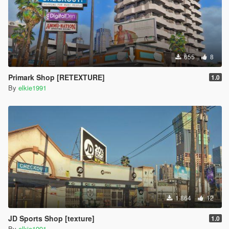
655
8
Primark Shop [RETEXTURE]
1.0
By
elkie1991
1 864
12
JD Sports Shop [texture]
1.0
By
elkie1991