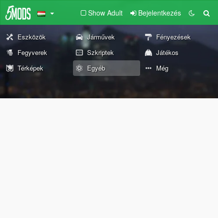
Show Adult
Bejelentkezés
Eszközök
Járművek
Fényezések
Fegyverek
Szkriptek
Játékos
Térképek
Egyéb
Még