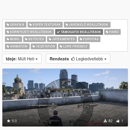
GRAFIKA
EGYÉB TEXTÚRÁK
JÁRÓKELŐ BEÁLLÍTÁSOK
KÖRNYEZETI BEÁLLÍTÁSOK
TÁMOGATÓI BEÁLLÍTÁSOK
HANG
MOBIL
BETÖLTÉS
JÁTÉKMENTÉS
FORDÍTÁS
ANIMATION
VEGETATION
LORE FRIENDLY
Ideje:
Múlt Heti
Rendezés
Legkedveltebb
5.0
82
1