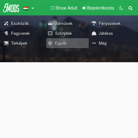
Show Adult
Bejelentkezés
Eszközök
Járművek
Fényezések
Fegyverek
Szkriptek
Játékos
Térképek
Egyéb
Még