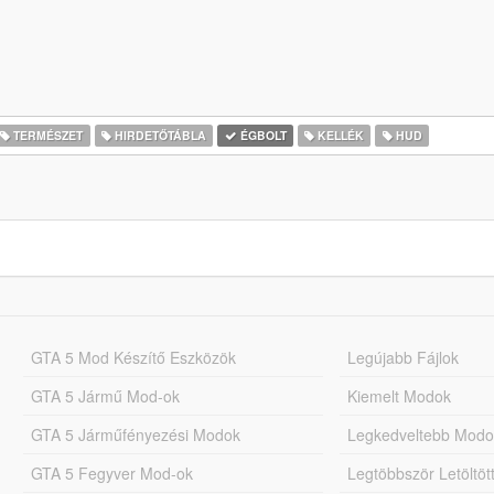
TERMÉSZET
HIRDETŐTÁBLA
ÉGBOLT
KELLÉK
HUD
GTA 5 Mod Készítő Eszközök
Legújabb Fájlok
GTA 5 Jármű Mod-ok
Kiemelt Modok
GTA 5 Járműfényezési Modok
Legkedveltebb Modo
GTA 5 Fegyver Mod-ok
Legtöbbször Letöltö