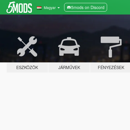
5mods on Discord
Magyar
ESZKÖZÖK
JÁRMŰVEK
FÉNYEZÉSEK