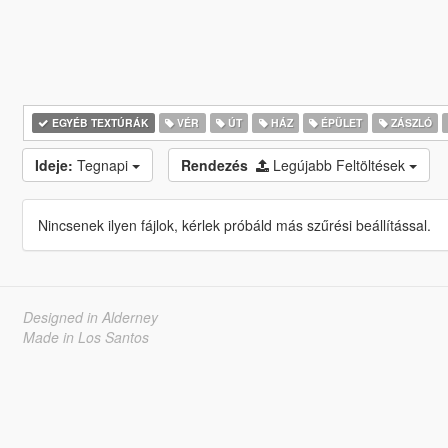
EGYÉB TEXTÚRÁK
VÉR
ÚT
HÁZ
ÉPÜLET
ZÁSZLÓ
Ideje:
Tegnapi
Rendezés
Legújabb Feltöltések
Nincsenek ilyen fájlok, kérlek próbáld más szűrési beállítással.
Designed in Alderney
Made in Los Santos