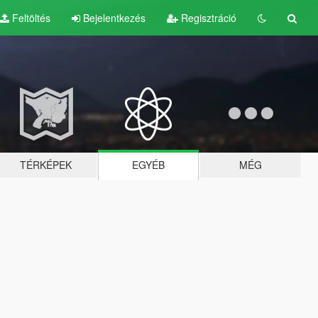
Feltöltés
Bejelentkezés
Regisztráció
TÉRKÉPEK
EGYÉB
MÉG