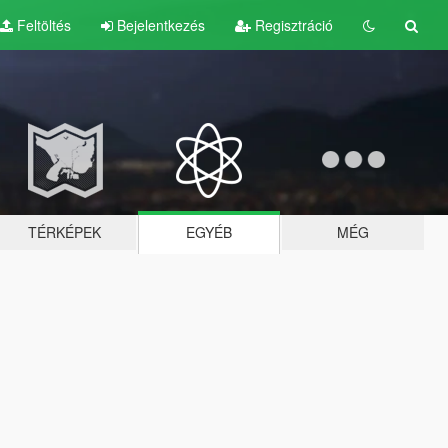
Feltöltés
Bejelentkezés
Regisztráció
TÉRKÉPEK
EGYÉB
MÉG