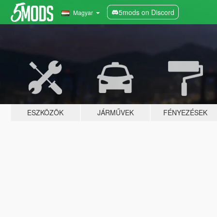
5mods on Discord
Magyar
ESZKÖZÖK
JÁRMŰVEK
FÉNYEZÉSEK