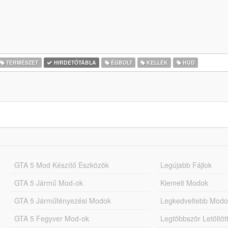
TERMÉSZET
HIRDETŐTÁBLA
ÉGBOLT
KELLÉK
HUD
GTA 5 Mod Készítő Eszközök
Legújabb Fájlok
GTA 5 Jármű Mod-ok
Kiemelt Modok
GTA 5 Járműfényezési Modok
Legkedveltebb Modo
GTA 5 Fegyver Mod-ok
Legtöbbször Letöltö