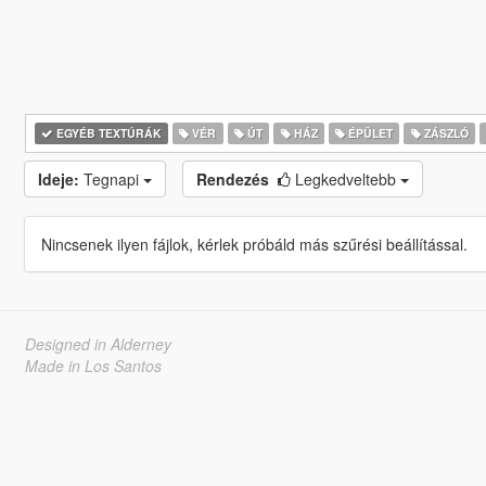
EGYÉB TEXTÚRÁK
VÉR
ÚT
HÁZ
ÉPÜLET
ZÁSZLÓ
Ideje:
Tegnapi
Rendezés
Legkedveltebb
Nincsenek ilyen fájlok, kérlek próbáld más szűrési beállítással.
Designed in Alderney
Made in Los Santos