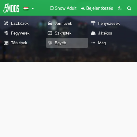
Show Adult
Bejelentkezés
Eszközök
Járművek
Fényezések
Fegyverek
Szkriptek
Játékos
Térképek
Egyéb
Még