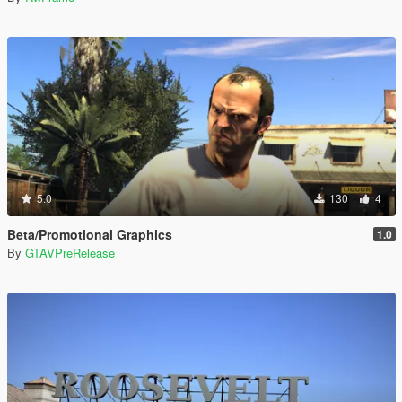
5.0
130
4
Beta/Promotional Graphics
1.0
By
GTAVPreRelease