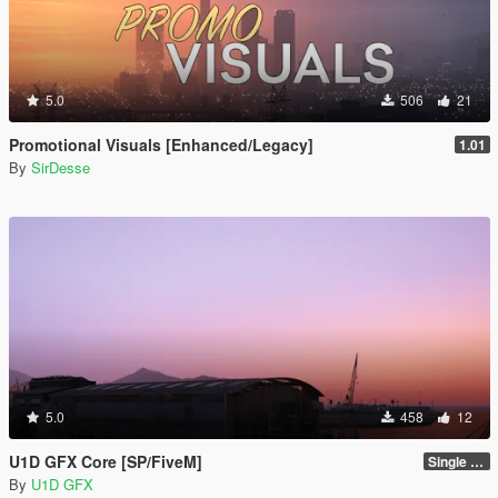
5.0
506
21
Promotional Visuals [Enhanced/Legacy]
1.01
By
SirDesse
5.0
458
12
U1D GFX Core [SP/FiveM]
Single Player 1.0.0
By
U1D GFX