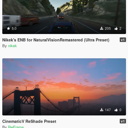
5.0
205
2
Nikek's ENB for NaturalVisionRemastered (Ultra Preset)
v1
By
nikek
147
0
CinematicV ReShade Preset
v1
By
RwFrame