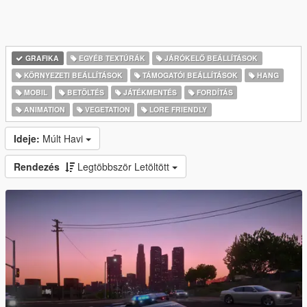
GRAFIKA
EGYÉB TEXTÚRÁK
JÁRÓKELŐ BEÁLLÍTÁSOK
KÖRNYEZETI BEÁLLÍTÁSOK
TÁMOGATÓI BEÁLLÍTÁSOK
HANG
MOBIL
BETÖLTÉS
JÁTÉKMENTÉS
FORDÍTÁS
ANIMATION
VEGETATION
LORE FRIENDLY
Ideje:
Múlt Havi
Rendezés
Legtöbbször Letöltött