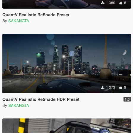
1 380
8
QuantV Realistic ReShade Preset
By
SAKANGTA
1 373
8
QuantV Realistic ReShade HDR Preset
1.0
By
SAKANGTA