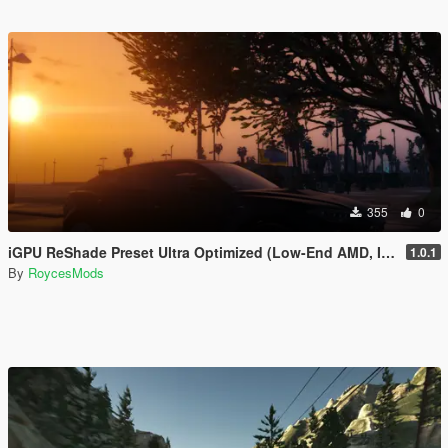
355
0
iGPU ReShade Preset Ultra Optimized (Low-End AMD, INTEL Iris Xe
1.0.1
By
RoycesMods