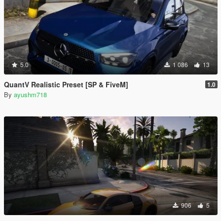
5.0
1 086
13
QuantV Realistic Preset [SP & FiveM]
1.0
By
ayushm718
906
5