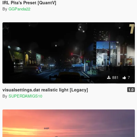
IRL Pita's Preset [QuantV]
By
GGPanda22
881
7
visualsettings.dat realistic light [Legacy]
1.0
By
SUPERDAMIGS10