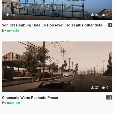
5.0
94
8
Von Crastenburg Hotel to Roosevelt Hotel plus other details
1
By
mikesta
27
0
Cinematic Warm Reshade Preset
1.0
By
fran1238