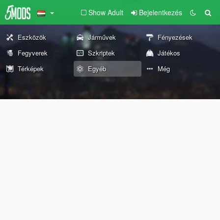
Show Adult
Bejelentkezés
Eszközök
Járművek
Fényezések
Fegyverek
Szkriptek
Játékos
Térképek
Egyéb
Még