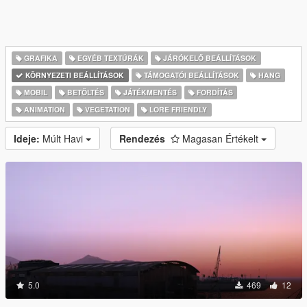
GRAFIKA
EGYÉB TEXTÚRÁK
JÁRÓKELŐ BEÁLLÍTÁSOK
KÖRNYEZETI BEÁLLÍTÁSOK
TÁMOGATÓI BEÁLLÍTÁSOK
HANG
MOBIL
BETÖLTÉS
JÁTÉKMENTÉS
FORDÍTÁS
ANIMATION
VEGETATION
LORE FRIENDLY
Ideje:
Múlt Havi
Rendezés
Magasan Értékelt
5.0
469
12