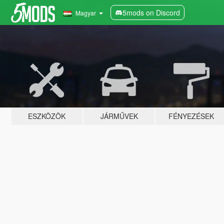
5mods on Discord
Magyar
ESZKÖZÖK
JÁRMŰVEK
FÉNYEZÉSEK