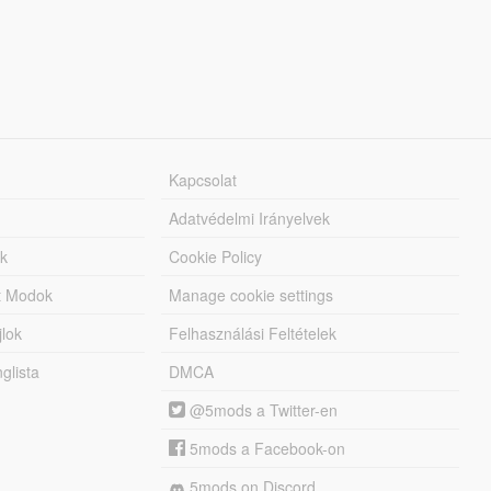
Kapcsolat
Adatvédelmi Irányelvek
k
Cookie Policy
tt Modok
Manage cookie settings
jlok
Felhasználási Feltételek
lista
DMCA
@5mods a Twitter-en
5mods a Facebook-on
5mods on Discord