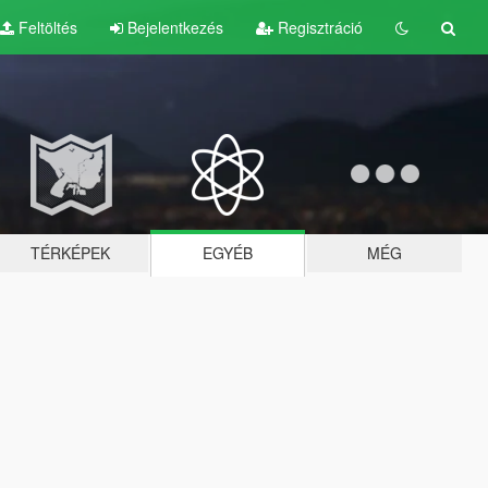
Feltöltés
Bejelentkezés
Regisztráció
TÉRKÉPEK
EGYÉB
MÉG