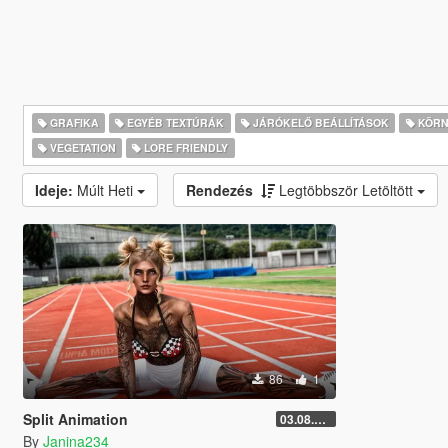
GRAFIKA
EGYÉB TEXTÚRÁK
JÁRÓKELŐ BEÁLLÍTÁSOK
KÖRNY
VEGETATION
LORE FRIENDLY
Ideje:
Múlt Heti
Rendezés
Legtöbbször Letöltött
86
1
Split Animation
03.08.2026
By
Janina234