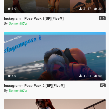
5.0
2 187
39
Instagramm Pose Pack 1[SP][FiveM]
1. 0
By
Seimen187er
5.0
4 324
60
Instagramm Pose Pack 2 [SP][FiveM]
V2
By
Seimen187er