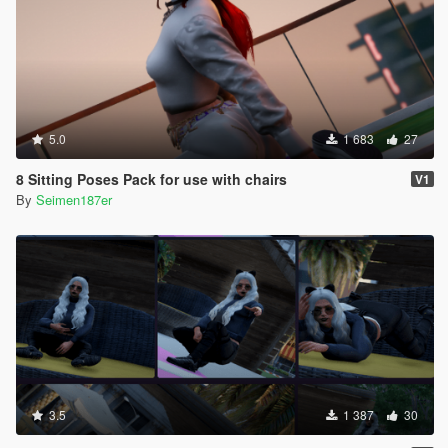
5.0
1 683
27
8 Sitting Poses Pack for use with chairs
V1
By
Seimen187er
3.5
1 387
30