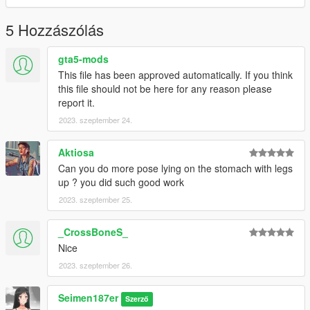
5 Hozzászólás
gta5-mods
This file has been approved automatically. If you think
this file should not be here for any reason please
report it.
2023. szeptember 24.
Aktiosa
Can you do more pose lying on the stomach with legs
up ? you did such good work
2023. szeptember 25.
_CrossBoneS_
Nice
2023. szeptember 26.
Seimen187er
Szerző