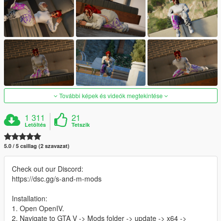
További képek és videók megtekintése
1 311
21
Letöltés
Tetszik
5.0 / 5 csillag (2 szavazat)
Check out our Discord:
https://dsc.gg/s-and-m-mods
Installation:
1. Open OpenIV.
2. Navigate to GTA V -> Mods folder -> update -> x64 ->