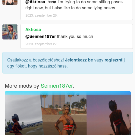
@Aktiosa
thx❤️ I'm trying to do some sitting poses
right now, but I also like to do some lying poses
2023. szeptember 26.
Aktiosa
@Seimen187er
thank you so much
2023. szeptember 27.
Csatlakozz a beszélgetéshez!
Jelentkezz be
vagy
regisztrálj
egy fiókot, hogy hozzászólhass.
More mods by
Seimen187er
: