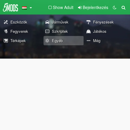
Show Adult
Bejelentkezés
Eszközök
Járművek
Fényezések
Fegyverek
Szkriptek
Játékos
Térképek
Egyéb
Még