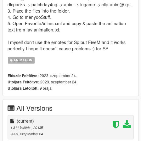
dlcpacks -> patchday4ng -> anim -> ingame -> clip-anim@.rpf.
3. Place the files into the folder.
4. Go to menyooStuff.
5. Open FavoriteAnims.xml and copy & paste the animation
text from fav animation.txt.
I myself don't use the emotes for Sp but FiveM and it works
perfectly I hope it doesn't cause problems :) for SP
ANIMATION
2023. szeptember 24.
Először Feltöltve:
2023. szeptember 24.
Utoljára Feltöltve:
9 órája
Utoljára Letöltött:
All Versions
(current)
1 311 letöltés
, 20 MB
2023. szeptember 24.