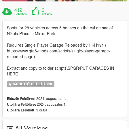
412
9
Letöltés
Tetszik
Spots for 28 vehicles across 5 houses on the cul de sac of
Nikola Place in Mirror Park
Requires Single Player Garage Reloaded by HKH191 (
https://www.gta5-mods.com/scripts/single-player-garage-
reloaded-spgr )
Extract and copy to folder scripts\SPGR\PUT GARAGES IN
HERE
TÁMOGATÓI BEÁLLÍTÁSOK
2024. augusztus 1.
Először Feltöltve:
2024. augusztus 1.
Utoljára Feltöltve:
3 órája
Utoljára Letöltött:
All Versions