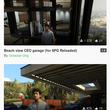
1 378
21
Beach view CEO garage (for SPG Reloaded)
1.0
By
Octavian Ong
876
15