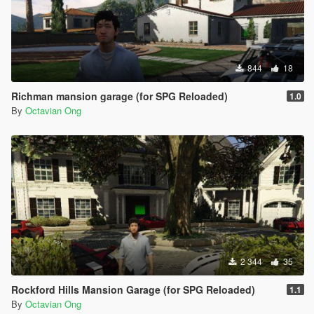
844
18
Richman mansion garage (for SPG Reloaded)
1.0
By
Octavian Ong
2 344
35
Rockford Hills Mansion Garage (for SPG Reloaded)
1.1
By
Octavian Ong