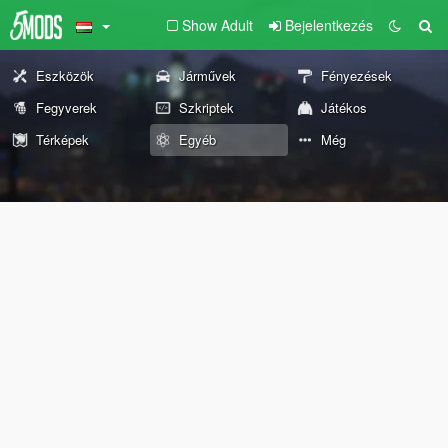
Show Adult
Bejelentkezés
Eszközök
Járművek
Fényezések
Fegyverek
Szkriptek
Játékos
Térképek
Egyéb
Még