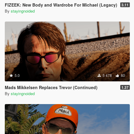
FIZEEK: New Body and Wardrobe For Michael (Legacy)
3.11
By
stayingnoided
5.0
5 478
80
Mads Mikkelsen Replaces Trevor (Continued)
1.37
By
stayingnoided