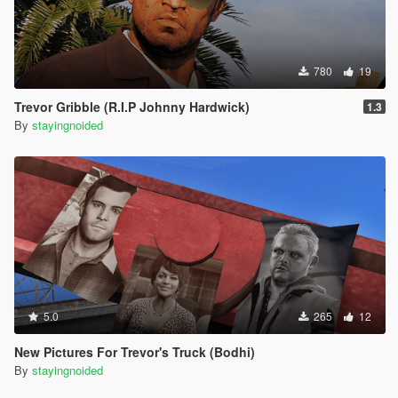
780
19
Trevor Gribble (R.I.P Johnny Hardwick)
1.3
By
stayingnoided
5.0
265
12
New Pictures For Trevor's Truck (Bodhi)
By
stayingnoided