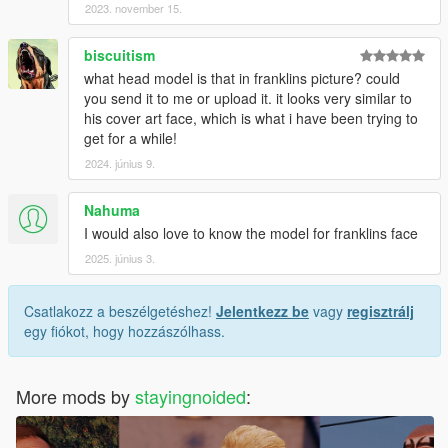
2023. november 15.
biscuitism
what head model is that in franklins picture? could
you send it to me or upload it. it looks very similar to
his cover art face, which is what i have been trying to
get for a while!
2024. június 9.
Nahuma
I would also love to know the model for franklins face
2025. június 3.
Csatlakozz a beszélgetéshez!
Jelentkezz be
vagy
regisztrálj
egy fiókot, hogy hozzászólhass.
More mods by
stayingnoided
: