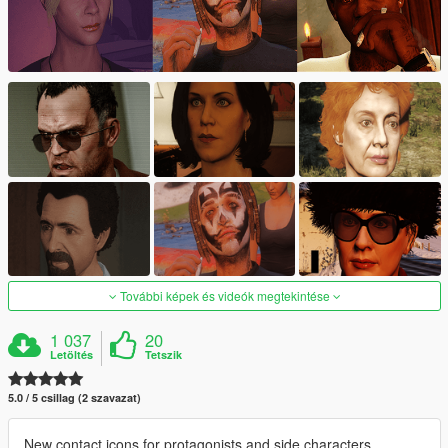
További képek és videók megtekintése
1 037
20
Letöltés
Tetszik
5.0 / 5 csillag (2 szavazat)
New contact icons for protagonists and side characters.