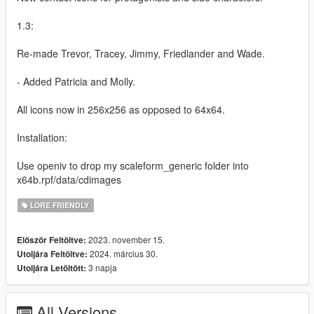
1.3:
Re-made Trevor, Tracey, Jimmy, Friedlander and Wade.
- Added Patricia and Molly.
All icons now in 256x256 as opposed to 64x64.
Installation:
Use openiv to drop my scaleform_generic folder into
x64b.rpf/data/cdimages
LORE FRIENDLY
2023. november 15.
Először Feltöltve:
2024. március 30.
Utoljára Feltöltve:
3 napja
Utoljára Letöltött:
All Versions