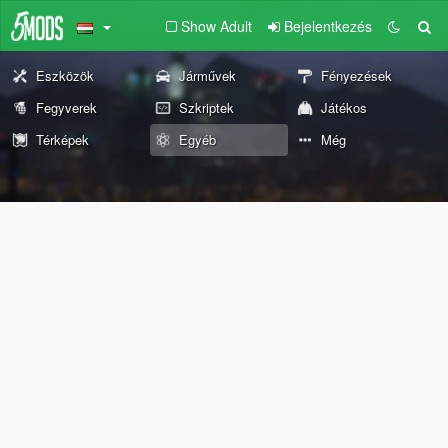
Show Adult
Bejelentkezés
Eszközök
Járművek
Fényezések
Fegyverek
Szkriptek
Játékos
Térképek
Egyéb
Még