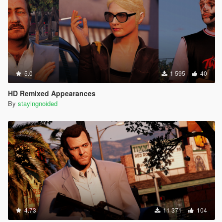
5.0
1 595
40
HD Remixed Appearances
By
stayingnoided
4.73
11 371
104